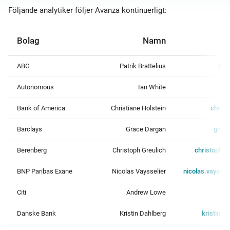
Följande analytiker följer Avanza kontinuerligt:
Bolag
Namn
ABG
Patrik Brattelius
Pat
Autonomous
Ian White
i
Bank of America
Christiane Holstein
christ
Barclays
Grace Dargan
grac
Berenberg
Christoph Greulich
christoph.
BNP Paribas Exane
Nicolas Vaysselier
nicolas.vaysse
Citi
Andrew Lowe
Danske Bank
Kristin Dahlberg
kristin.