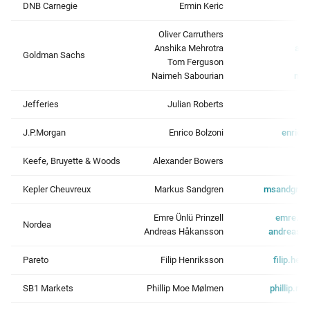
DNB Carnegie
Ermin Keric
e
Oliver Carruthers
ol
Anshika Mehrotra
ans
Goldman Sachs
Tom Ferguson
Naimeh Sabourian
nai
Jefferies
Julian Roberts
j
J.P.Morgan
Enrico Bolzoni
enrico
Keefe, Bruyette & Woods
Alexander Bowers
Kepler Cheuvreux
Markus Sandgren
msandgren
Emre Ünlü Prinzell
emre.un
Nordea
Andreas Håkansson
andreas.
Pareto
Filip Henriksson
filip.he
SB1 Markets
Phillip Moe Mølmen
phillip.