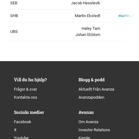
SEB
Jacob Hesslevik
SHB
Martin Ekstedt
martin.eks
Haley Tam
UBS
Johan Ekblom
Vill du ha hjälp?
Blogg & podd
Frågor & svar
Aktuellt Från Avanza
Kontakta oss
Avanzapodden
Sociala medier
Avanza
Facebook
Om Avanza
X
Investor Relations
Youtube
Karriär