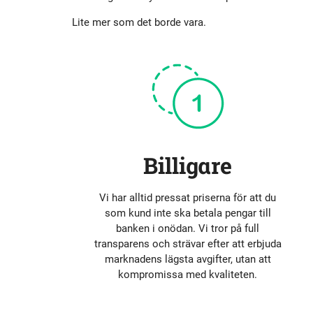
Historik
Aktien
S
Lite mer som det borde vara.
Utmärkelser
Primärkapitalinstrument
Kultur
Kalender
Organisation
Förlagslån
Billigare
Avanza Fonder
Vi har alltid pressat priserna för att du
som kund inte ska betala pengar till
Avanza Pension
P
banken i onödan. Vi tror på full
transparens och strävar efter att erbjuda
marknadens lägsta avgifter, utan att
Placera
kompromissa med kvaliteten.