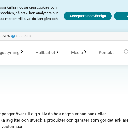
Dessa kallas nödvändiga cookies och
cookies, så att vi kan analysera hur
Acceptera nödvändiga
äsa mer om vilka val du kan göra och
+0.20
%
+0.80
SEK
gsstyrning
Hållbarhet
Media
Kontakt
olagsstyrningsrapporter
Hållbarhet i Avanza
Pressmeddelanden
er
Bolagsordning
Policys
Prenumerera
Bolagsstämma
Hållbarhetsarbete vid portföljförvaltning
Talespersoner
 pengar över till dig själv än hos någon annan bank eller
nka avgifter och utveckla produkter och tjänster som gör det enklar
nvesteringar.