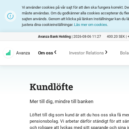
Vi använder cookies på vår sajt för att den ska fungera korrekt. 
måste användas. Om du godkänner alla cookies accepterar du fler 
sajten används. Genom att klicka på länken Inställningar kan du l
justera dina cookieinställningar.
Läs mer om cookies
.
Avanza Bank Holding
|
2026-08-06 11:27
400.20
SEK |
Avanza
Om oss
Investor Relations
Bola
Kundlöfte
En investering i Avanza
B
Kundlöfte
Erbjudande
Rapporter och presentation
Mer till dig, mindre till banken
Marknadsföring
Finansiell statistik
Löftet till dig som kund är att du hos oss ska få mer
pensionsbolag. Vi arbetar därför ständigt för att sä
och roligare att lyckas med sitt sparande och sina i