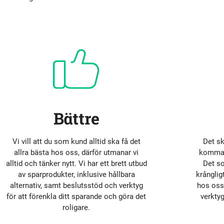
tyrelse
Bildbank
Koncernledning
Sociala medier
Valberedning
Revisor
Bättre
Incitamentsprogram
Vi vill att du som kund alltid ska få det
Det sk
allra bästa hos oss, därför utmanar vi
komma i
olicys
alltid och tänker nytt. Vi har ett brett utbud
Det s
av sparprodukter, inklusive hållbara
krånglig
alternativ, samt beslutsstöd och verktyg
hos oss.
för att förenkla ditt sparande och göra det
verktyg
roligare.