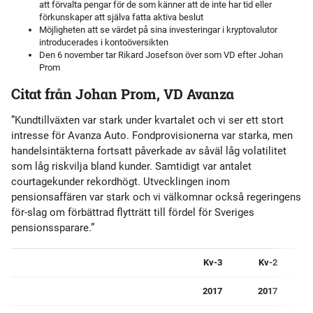
att förvalta pengar för de som känner att de inte har tid eller
förkunskaper att själva fatta aktiva beslut
Möjligheten att se värdet på sina investeringar i kryptovalutor
introducerades i kontoöversikten
Den 6 november tar Rikard Josefson över som VD efter Johan
Prom
Citat från Johan Prom, VD Avanza
”Kundtillväxten var stark under kvartalet och vi ser ett stort
intresse för Avanza Auto. Fondprovisionerna var starka, men
handelsintäkterna fortsatt påverkade av såväl låg volatilitet
som låg riskvilja bland kunder. Samtidigt var antalet
courtagekunder rekordhögt. Utvecklingen inom
pensionsaffären var stark och vi välkomnar också regeringens
för-slag om förbättrad flytträtt till fördel för Sveriges
pensionssparare.”
Kv-3
Kv-2
fö
2017
2017