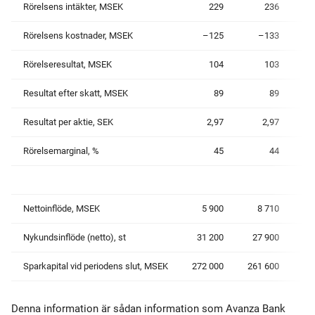
Rörelsens intäkter, MSEK
229
236
Rörelsens kostnader, MSEK
–125
–133
Rörelseresultat, MSEK
104
103
Resultat efter skatt, MSEK
89
89
Resultat per aktie, SEK
2,97
2,97
Rörelsemarginal, %
45
44
Nettoinflöde, MSEK
5 900
8 710
Nykundsinflöde (netto), st
31 200
27 900
Sparkapital vid periodens slut, MSEK
272 000
261 600
Denna information är sådan information som Avanza Bank