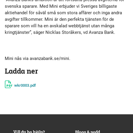
svenska sparare. Med Mini erbjuder vi Sveriges billigaste
aktiehandel för såväl små som stora affärer och inga andra
avgifter tillkommer. Mini är den perfekta tjänsten för de
sparare som vill ha en avskalad webbtjänst utan många
kringtjänster”, säger Nicklas Storåkers, vd Avanza Bank.
Mini nås via avanzabank.se/mini.
Ladda ner
wkr0003.pdf
Vill du ha hjälp?
Blogg & podd