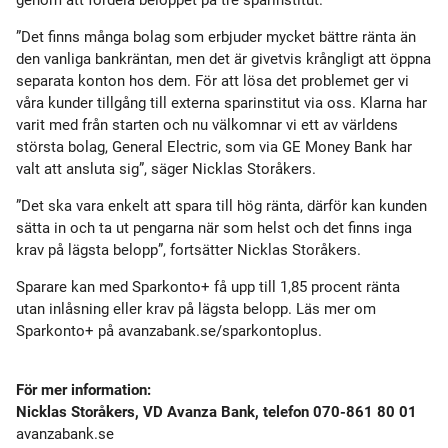
genom att fördela beloppet på tre sparinstitut.
”Det finns många bolag som erbjuder mycket bättre ränta än
den vanliga bankräntan, men det är givetvis krångligt att öppna
separata konton hos dem. För att lösa det problemet ger vi
våra kunder tillgång till externa sparinstitut via oss. Klarna har
varit med från starten och nu välkomnar vi ett av världens
största bolag, General Electric, som via GE Money Bank har
valt att ansluta sig”, säger Nicklas Storåkers.
”Det ska vara enkelt att spara till hög ränta, därför kan kunden
sätta in och ta ut pengarna när som helst och det finns inga
krav på lägsta belopp”, fortsätter Nicklas Storåkers.
Sparare kan med Sparkonto+ få upp till 1,85 procent ränta
utan inlåsning eller krav på lägsta belopp. Läs mer om
Sparkonto+ på avanzabank.se/sparkontoplus.
För mer information:
Nicklas Storåkers, VD Avanza Bank, telefon 070-861 80 01
avanzabank.se