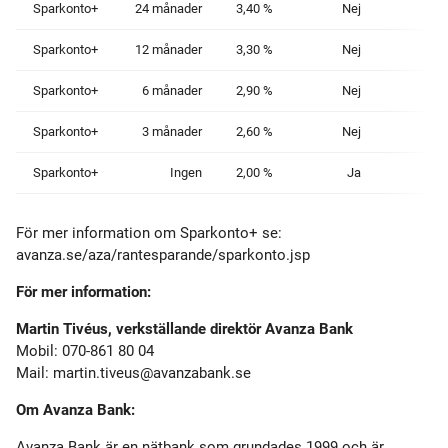
Sparkonto+
24 månader
3,40 %
Nej
10
Sparkonto+
12 månader
3,30 %
Nej
10
Sparkonto+
6 månader
2,90 %
Nej
10
Sparkonto+
3 månader
2,60 %
Nej
10
Sparkonto+
Ingen
2,00 %
Ja
För mer information om Sparkonto+ se:
avanza.se/aza/rantesparande/sparkonto.jsp
För mer information:
Martin Tivéus, verkställande direktör Avanza Bank
Mobil: 070-861 80 04
Mail:
martin.tiveus@avanzabank.se
Om Avanza Bank:
Avanza Bank är en nätbank som grundades 1999 och är