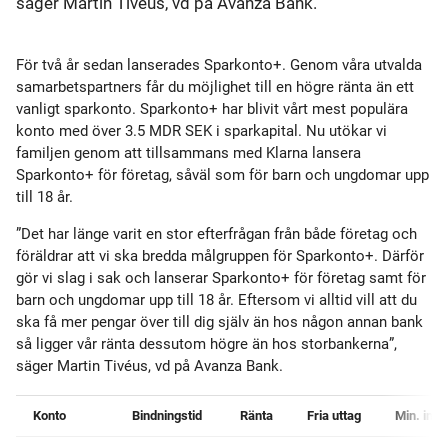
säger Martin Tivéus, vd på Avanza Bank.
För två år sedan lanserades Sparkonto+. Genom våra utvalda
samarbetspartners får du möjlighet till en högre ränta än ett
vanligt sparkonto. Sparkonto+ har blivit vårt mest populära
konto med över 3.5 MDR SEK i sparkapital. Nu utökar vi
familjen genom att tillsammans med Klarna lansera
Sparkonto+ för företag, såväl som för barn och ungdomar upp
till 18 år.
”Det har länge varit en stor efterfrågan från både företag och
föräldrar att vi ska bredda målgruppen för Sparkonto+. Därför
gör vi slag i sak och lanserar Sparkonto+ för företag samt för
barn och ungdomar upp till 18 år. Eftersom vi alltid vill att du
ska få mer pengar över till dig själv än hos någon annan bank
så ligger vår ränta dessutom högre än hos storbankerna”,
säger Martin Tivéus, vd på Avanza Bank.
Konto
Bindningstid
Ränta
Fria uttag
Min. insä