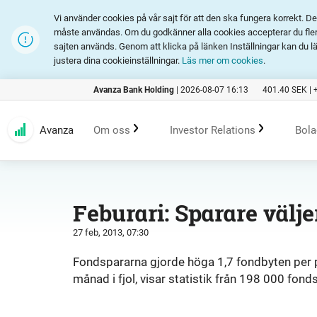
Vi använder cookies på vår sajt för att den ska fungera korrekt. 
måste användas. Om du godkänner alla cookies accepterar du fler 
sajten används. Genom att klicka på länken Inställningar kan du l
justera dina cookieinställningar.
Läs mer om cookies
.
Avanza Bank Holding
|
2026-08-07 16:13
401.40
SEK |
Avanza
Om oss
Investor Relations
Bola
Kundlöfte
En investering i Avanza
B
Feburari: Sparare välj
27 feb, 2013, 07:30
Erbjudande
Rapporter och presentation
Fondspararna gjorde höga 1,7 fondbyten per 
månad i fjol, visar statistik från 198 000 fond
Marknadsföring
Finansiell statistik