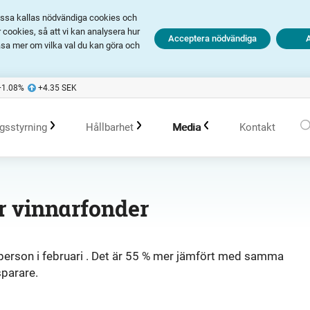
Dessa kallas nödvändiga cookies och
cookies, så att vi kan analysera hur
Acceptera nödvändiga
äsa mer om vilka val du kan göra och
+1.08
%
+4.35
SEK
gsstyrning
Hållbarhet
Media
Kontakt
olagsstyrningsrapporter
Hållbarhet i Avanza
Pressmeddelanden
er vinnarfonder
er
Bolagsordning
Policys
Prenumerera
person i februari . Det är 55 % mer jämfört med samma
sparare.
Bolagsstämma
Hållbarhetsarbete vid portföljförvaltning
Talespersoner