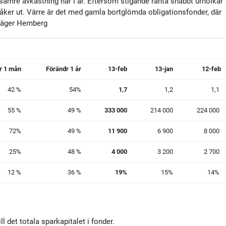
 sämre avkastning här i år. Eftersom stigande ränta snabbt urholkar
 åker ut. Värre är det med gamla bortglömda obligationsfonder, där
 säger Hemberg
r 1 mån
Förändr 1 år
13-feb
13-jan
12-feb
42 %
54%
1,7
1,2
1,1
55 %
49 %
333 000
214 000
224 000
72%
49 %
11 900
6 900
8 000
25%
48 %
4 000
3 200
2 700
12 %
36 %
19%
15%
14%
 det totala sparkapitalet i fonder.