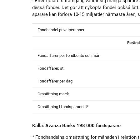
- Efter fjolårets framgång väntar sig många sparare
dessa fonder. Det gör att nyköpta fonder också lätt
sparare kan förlora 10-15 miljarder närmaste åren,
Fondhandel privatpersoner
Föränd
Fondaffärer per fondkonto och mån
Fondaffärer, st
Fondaffärer per dag
Omsättning msek
Omsättning i fondsparandet*
Källa: Avanza Banks 198 000 fondsparare
* Fondhandelns omsättning för månaden i relation till