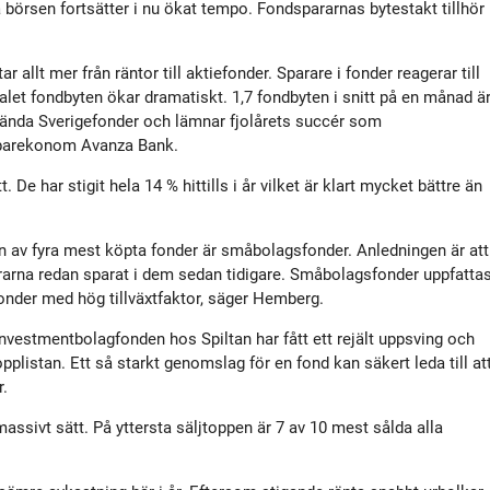
å börsen fortsätter i nu ökat tempo. Fondspararnas bytestakt tillhör
tyrelse
Bildbank
 allt mer från räntor till aktiefonder. Sparare i fonder reagerar till
Koncernledning
Sociala medier
alet fondbyten ökar dramatiskt. 1,7 fondbyten i snitt på en månad ä
kända Sverigefonder och lämnar fjolårets succér som
sparekonom Avanza Bank.
Valberedning
De har stigit hela 14 % hittills i år vilket är klart mycket bättre än
Revisor
En av fyra mest köpta fonder är småbolagsfonder. Anledningen är att
pararna redan sparat i dem sedan tidigare. Småbolagsfonder uppfatta
Incitamentsprogram
onder med hög tillväxtfaktor, säger Hemberg.
nvestmentbolagfonden hos Spiltan har fått ett rejält uppsving och
olicys
pplistan. Ett så starkt genomslag för en fond kan säkert leda till at
r.
assivt sätt. På yttersta säljtoppen är 7 av 10 mest sålda alla