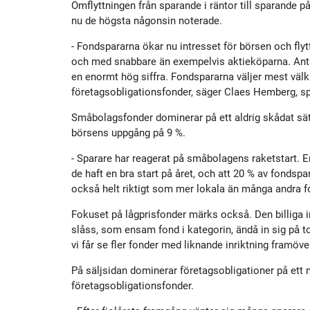
Omflyttningen från sparande i räntor till sparande p
Historik
Aktien
S
nu de högsta någonsin noterade.
- Fondspararna ökar nu intresset för börsen och flyttar
Utmärkelser
Primärkapitalinstrument
och med snabbare än exempelvis aktieköparna.
Ant
en enormt hög siffra. Fondspararna väljer mest väl
företagsobligationsfonder, säger Claes Hemberg, 
Kultur
Kalender
Småbolagsfonder dominerar på ett aldrig skådat sätt. 
börsens uppgång på 9 %.
Organisation
Förlagslån
- Sparare har reagerat på småbolagens raketstart. 
de haft en bra start på året, och att 20 % av fonds
Avanza Fonder
också helt riktigt som mer lokala än många andra f
Fokuset på lågprisfonder märks också. Den billiga i
Avanza Pension
P
slåss, som ensam fond i kategorin, ändå in sig på to
vi får se fler fonder med liknande inriktning framöve
Placera
På säljsidan dominerar företagsobligationer på ett m
företagsobligationsfonder.