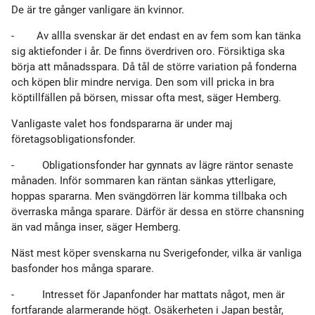
De är tre gånger vanligare än kvinnor.
-
Av allla svenskar är det endast en av fem som kan tänka
sig aktiefonder i år. De finns överdriven oro. Försiktiga ska
börja att månadsspara. Då tål de större variation på fonderna
och köpen blir mindre nerviga. Den som vill pricka in bra
köptillfällen på börsen, missar ofta mest, säger Hemberg.
Vanligaste valet hos fondspararna är under maj
företagsobligationsfonder.
-
Obligationsfonder har gynnats av lägre räntor senaste
månaden. Inför sommaren kan räntan sänkas ytterligare,
hoppas spararna. Men svängdörren lär komma tillbaka och
överraska många sparare. Därför är dessa en större chansning
än vad många inser, säger Hemberg.
Näst mest köper svenskarna nu Sverigefonder, vilka är vanliga
basfonder hos många sparare.
-
Intresset för Japanfonder har mattats något, men är
fortfarande alarmerande högt. Osäkerheten i Japan består,