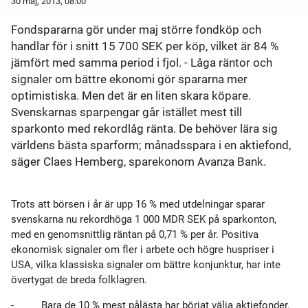
30 maj, 2013, 08:00
Fondspararna gör under maj större fondköp och
handlar för i snitt 15 700 SEK per köp, vilket är 84 %
jämfört med samma period i fjol. - Låga räntor och
signaler om bättre ekonomi gör spararna mer
optimistiska. Men det är en liten skara köpare.
Svenskarnas sparpengar går istället mest till
sparkonto med rekordlåg ränta. De behöver lära sig
världens bästa sparform; månadsspara i en aktiefond,
säger Claes Hemberg, sparekonom Avanza Bank.
Trots att börsen i år är upp 16 % med utdelningar sparar
svenskarna nu rekordhöga 1 000 MDR SEK på sparkonton,
med en genomsnittlig räntan på 0,71 % per år. Positiva
ekonomisk signaler om fler i arbete och högre huspriser i
USA, vilka klassiska signaler om bättre konjunktur, har inte
övertygat de breda folklagren.
-
Bara de 10 % mest pålästa har börjat välja aktiefonder.