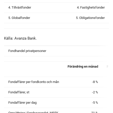
4. Tillväxtfonder
4. Fastighetsfonder
5. Globalfonder
5. Obligationsfonder
Källa: Avanza Bank.
Fondhandel privatpersoner
Förändring en månad
Förä
Fondaffärer per fondkonto och mån
-8 %
Fondaffärer, st
-2 %
Fondaffärer per dag
-5 %
Omsättning i fondsparandet, MSEK
21 %