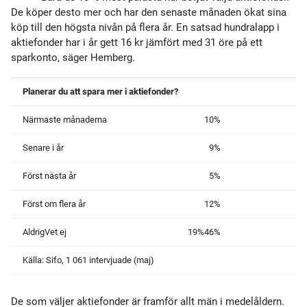
De köper desto mer och har den senaste månaden ökat sina
köp till den högsta nivån på flera år. En satsad hundralapp i
aktiefonder har i år gett 16 kr jämfört med 31 öre på ett
sparkonto, säger Hemberg.
Planerar du att spara mer i aktiefonder?
Närmaste månaderna
10%
Senare i år
9%
Först nästa år
5%
Först om flera år
12%
Aldrig
Vet ej
19%
46%
Källa: Sifo, 1 061 intervjuade (maj)
De som väljer aktiefonder är framför allt män i medelåldern.