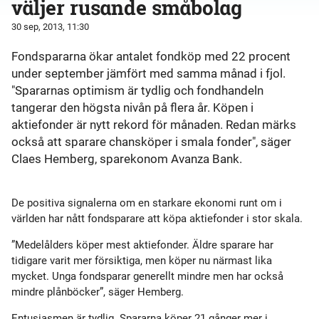
väljer rusande småbolag
30 sep, 2013, 11:30
Fondspararna ökar antalet fondköp med 22 procent
under september jämfört med samma månad i fjol.
"Spararnas optimism är tydlig och fondhandeln
tangerar den högsta nivån på flera år. Köpen i
aktiefonder är nytt rekord för månaden. Redan märks
också att sparare chansköper i smala fonder", säger
Claes Hemberg, sparekonom Avanza Bank.
De positiva signalerna om en starkare ekonomi runt om i
världen har nått fondsparare att köpa aktiefonder i stor skala.
”Medelålders köper mest aktiefonder. Äldre sparare har
tidigare varit mer försiktiga, men köper nu närmast lika
mycket. Unga fondsparar generellt mindre men har också
mindre plånböcker”, säger Hemberg.
Entusiasmen är tydlig. Spararna köper 21 gånger mer i