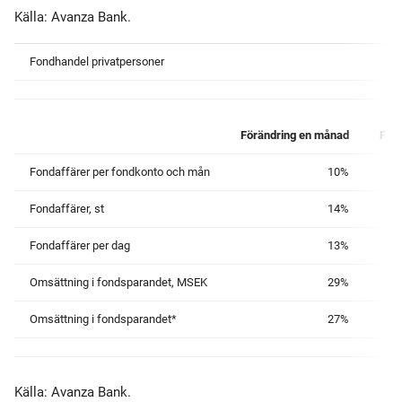
Källa: Avanza Bank.
Fondhandel privatpersoner
Förändring en månad
Förä
Fondaffärer per fondkonto och mån
10%
Fondaffärer, st
14%
Fondaffärer per dag
13%
Omsättning i fondsparandet, MSEK
29%
Omsättning i fondsparandet*
27%
Källa: Avanza Bank.