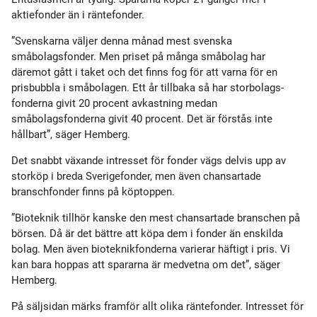
aktiefonder än i räntefonder.
”Svenskarna väljer denna månad mest svenska
småbolagsfonder. Men priset på många småbolag har
däremot gått i taket och det finns fog för att varna för en
prisbubbla i småbolagen. Ett år tillbaka så har storbolags­
fonderna givit 20 procent avkastning medan
småbolagsfonderna givit 40 procent. Det är förstås inte
hållbart”, säger Hemberg.
Det snabbt växande intresset för fonder vägs delvis upp av
storköp i breda Sverigefonder, men även chansartade
branschfonder finns på köptoppen.
”Bioteknik tillhör kanske den mest chansartade branschen på
börsen. Då är det bättre att köpa dem i fonder än enskilda
bolag. Men även bioteknikfonderna varierar häftigt i pris. Vi
kan bara hoppas att spararna är medvetna om det”, säger
Hemberg.
På säljsidan märks framför allt olika räntefonder. Intresset för