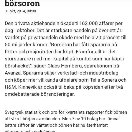
börsoron
31 okt, 2014, 08:00
Den privata aktiehandeln ökade till 62 000 affärer per
dag i oktober. Det är starkaste handeln på över ett år.
Värdet på privathandeln ökade med hela 20 procent till
50 miljarder kronor. "Börsoron har fått spararna på
fötter och majoriteten har köpt. Framför allt är det
storsparare med mer kapital på kontot som har köpt i
börshacket", säger Claes Hemberg, sparekonom på
Avanza. Spararna säljer verkstad- och industribolag
och köper mer välkända utdelare som Telia Sonera och
H&M. Kinnevik är också tillbaka på köpsidan efter två
omdebatterade börsnoteringar.
Svag tysk statistik och oro för kvartalets rapporter fick börsen
att vika i början av månaden. Men 7 av 10 bolag har lämnat
bättre siffror än väntat och börsen har nu återhämtat
närmaste hela nedgången.