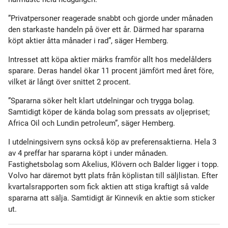
”Privatpersoner reagerade snabbt och gjorde under månaden
den starkaste handeln på över ett år. Därmed har spararna
köpt aktier åtta månader i rad”, säger Hemberg.
Intresset att köpa aktier märks framför allt hos medelålders
sparare. Deras handel ökar 11 procent jämfört med året före,
vilket är långt över snittet 2 procent.
”Spararna söker helt klart utdelningar och trygga bolag.
Samtidigt köper de kända bolag som pressats av oljepriset;
Africa Oil och Lundin petroleum”, säger Hemberg.
I utdelningsivern syns också köp av preferensaktierna. Hela 3
av 4 preffar har spararna köpt i under månaden.
Fastighetsbolag som Akelius, Klövern och Balder ligger i topp.
Volvo har däremot bytt plats från köplistan till säljlistan. Efter
kvartalsrapporten som fick aktien att stiga kraftigt så valde
spararna att sälja. Samtidigt är Kinnevik en aktie som sticker
ut.