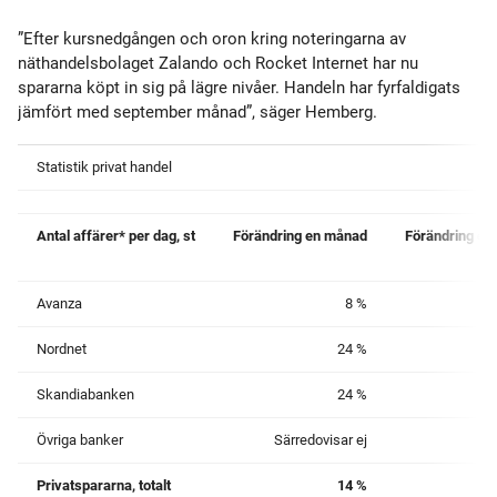
”Efter kursnedgången och oron kring noteringarna av
näthandelsbolaget Zalando och Rocket Internet har nu
spararna köpt in sig på lägre nivåer. Handeln har fyrfaldigats
jämfört med september månad”, säger Hemberg.
Statistik privat handel
Antal affärer* per dag, st
Förändring en månad
Förändring ett
Avanza
8 %
10
Nordnet
24 %
-6
Skandiabanken
24 %
11
Övriga banker
Särredovisar ej
Privatspararna, totalt
14 %
3