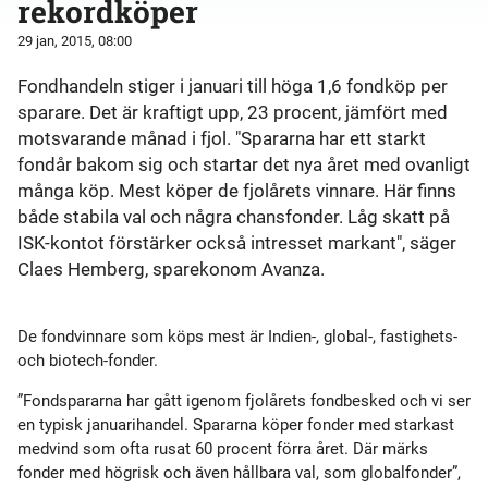
rekordköper
29 jan, 2015, 08:00
Fondhandeln stiger i januari till höga 1,6 fondköp per
sparare. Det är kraftigt upp, 23 procent, jämfört med
motsvarande månad i fjol. "Spararna har ett starkt
fondår bakom sig och startar det nya året med ovanligt
många köp. Mest köper de fjolårets vinnare. Här finns
både stabila val och några chansfonder. Låg skatt på
ISK-kontot förstärker också intresset markant", säger
Claes Hemberg, sparekonom Avanza.
De fondvinnare som köps mest är Indien-, global-, fastighets-
och biotech-fonder.
”Fondspararna har gått igenom fjolårets fondbesked och vi ser
en typisk januarihandel. Spararna köper fonder med starkast
medvind som ofta rusat 60 procent förra året. Där märks
fonder med högrisk och även hållbara val, som globalfonder”,