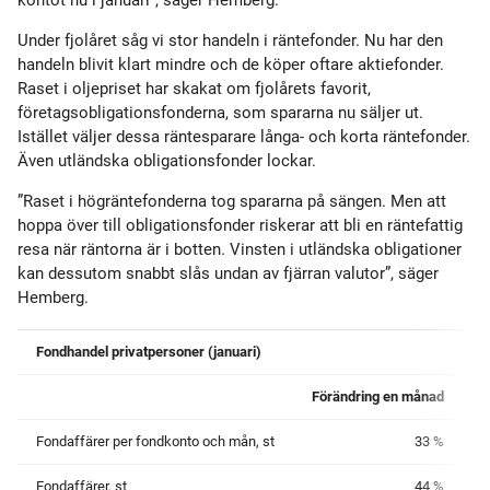
kontot nu i januari”, säger Hemberg.
Under fjolåret såg vi stor handeln i räntefonder. Nu har den
handeln blivit klart mindre och de köper oftare aktiefonder.
Raset i oljepriset har skakat om fjolårets favorit,
företagsobligationsfonderna, som spararna nu säljer ut.
Istället väljer dessa räntesparare långa- och korta räntefonder.
Även utländska obligationsfonder lockar.
”Raset i högräntefonderna tog spararna på sängen. Men att
hoppa över till obligationsfonder riskerar att bli en räntefattig
resa när räntorna är i botten. Vinsten i utländska obligationer
kan dessutom snabbt slås undan av fjärran valutor”, säger
Hemberg.
Fondhandel privatpersoner (januari)
Förändring en månad
F
Fondaffärer per fondkonto och mån, st
33 %
Fondaffärer, st
44 %