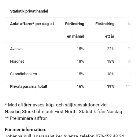
Statistik privat handel
Antal affärer* per dag, st
Förändring
Förändring
April
en månad
ett år
20
Avanza
15%
22%
72 8
Nordnet
18%
18%
36 8
Skandiabanken
15%
-18%
2 3
Privatspararna, totalt
16%
19%
111 9
* Med affärer avses köp- och säljtransaktioner vid
Nasdaq Stockholm och First North. Statistik från Nasdaq.
** Preliminära siffror.
För mer information:
Johanna Kull, sparanalytiker Avanza, telefon 070-452 48 34