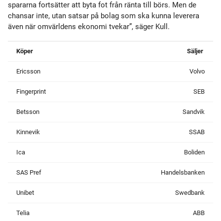
spararna fortsätter att byta fot från ränta till börs. Men de
chansar inte, utan satsar på bolag som ska kunna leverera
även när omvärldens ekonomi tvekar”, säger Kull.
Köper
Säljer
Ericsson
Volvo
Fingerprint
SEB
Betsson
Sandvik
Kinnevik
SSAB
Ica
Boliden
SAS Pref
Handelsbanken
Unibet
Swedbank
Telia
ABB