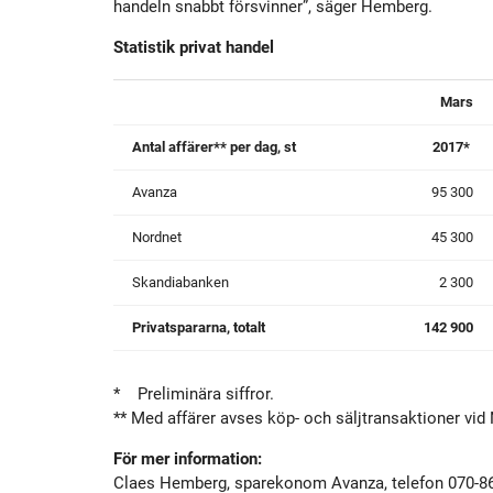
handeln snabbt försvinner”, säger Hemberg.
Statistik privat handel
Mars
Antal affärer** per dag, st
2017*
Avanza
95 300
Nordnet
45 300
Skandiabanken
2 300
Privatspararna, totalt
142 900
* Preliminära siffror.
** Med affärer avses köp- och säljtransaktioner vid
För mer information:
Claes Hemberg, sparekonom Avanza, telefon 070-8