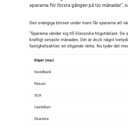
Historik
Aktien
S
spararna för första gången på tio månader",
Utmärkelser
Primärkapitalinstrument
Den svängiga börsen under mars får spararna att vän
”Spararna vänder sig till klassiska högutdelare. D
Kultur
Kalender
kraftigt senaste månaden. Det är dock något tvetydi
fastighetsaktier; en stigande ränta. Nu tyder det me
Organisation
Förlagslån
Köper (mar)
Swedbank
Avanza Fonder
Resurs
Avanza Pension
P
SCA
Castellum
Placera
Skanska