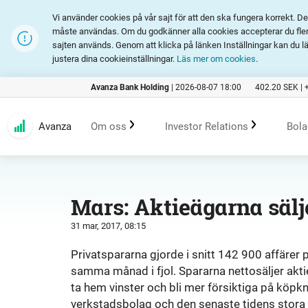
Vi använder cookies på vår sajt för att den ska fungera korrekt. 
måste användas. Om du godkänner alla cookies accepterar du fler 
sajten används. Genom att klicka på länken Inställningar kan du l
justera dina cookieinställningar.
Läs mer om cookies
.
Avanza Bank Holding
|
2026-08-07 18:00
402.20
SEK |
Avanza
Om oss
Investor Relations
Bola
Kundlöfte
En investering i Avanza
B
Mars: Aktieägarna sälj
31 mar, 2017, 08:15
Erbjudande
Rapporter och presentation
Privatspararna gjorde i snitt 142 900 affärer
samma månad i fjol. Spararna nettosäljer aktier
Marknadsföring
Finansiell statistik
ta hem vinster och bli mer försiktiga på köpk
verkstadsbolag och den senaste tidens stora