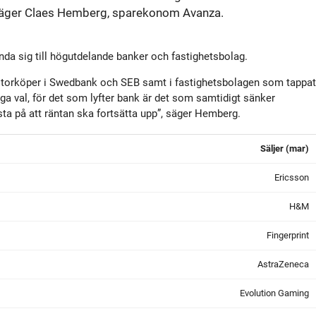
tyrelse
Bildbank
 säger Claes Hemberg, sparekonom Avanza.
Koncernledning
Sociala medier
da sig till högutdelande banker och fastighetsbolag.
e storköper i Swedbank och SEB samt i fastighetsbolagen som tappat
Valberedning
ga val, för det som lyfter bank är det som samtidigt sänker
sta på att räntan ska fortsätta upp”, säger Hemberg.
Revisor
Säljer (mar)
Ericsson
Incitamentsprogram
H&M
olicys
Fingerprint
AstraZeneca
Evolution Gaming