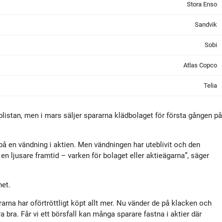
Stora Enso
Sandvik
Sobi
Atlas Copco
Telia
listan, men i mars säljer spararna klädbolaget för första gången på
tt på en vändning i aktien. Men vändningen har uteblivit och den
 ljusare framtid – varken för bolaget eller aktieägarna”, säger
het.
arna har oförtröttligt köpt allt mer. Nu vänder de på klacken och
a bra. Får vi ett börsfall kan många sparare fastna i aktier där