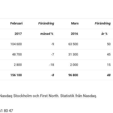
Februari
Förändring
Mars
Förändring
2017
månad %
2016
år %
104 600
-9
63 500
50
48 700
-7
31 300
45
2 800
-18
2 000
15
156 100
-8
96 800
48
 Nasdaq Stockholm och First North. Statistik från Nasdaq.
61 80 47