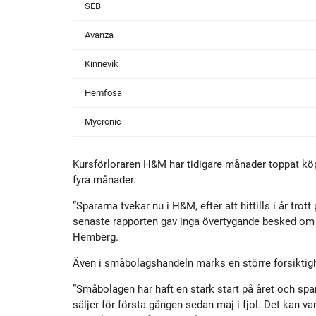
SEB
Avanza
Kinnevik
Hemfosa
Mycronic
Kursförloraren H&M har tidigare månader toppat köp
fyra månader.
”Spararna tvekar nu i H&M, efter att hittills i år tro
senaste rapporten gav inga övertygande besked om en
Hemberg.
Även i småbolagshandeln märks en större försiktig
”Småbolagen har haft en stark start på året och spar
säljer för första gången sedan maj i fjol. Det kan var