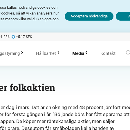
Dessa kallas nödvändiga cookies och
cookies, så att vi kan analysera hur
Acceptera nödvändiga
äsa mer om vilka val du kan göra och
+1.28
%
+5.17
SEK
gsstyrning
Hållbarhet
Media
Kontakt
olagsstyrningsrapporter
Hållbarhet i Avanza
Pressmeddelanden
er folkaktien
er
Bolagsordning
Policys
Prenumerera
 per dag i mars. Det är en ökning med 48 procent jämfört me
 för första gången i år. "Böljande börs har fått spararna att
Bolagsstämma
Hållbarhetsarbete vid portföljförvaltning
Talespersoner
nappen. De köper mer räntekänsliga aktier, men säljer
 förlorare. Dessutom får småbolagen kalla handen av