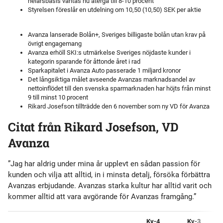
helårsbasis väntas nu återgå till 8-10 procent
Styrelsen föreslår en utdelning om 10,50 (10,50) SEK per aktie
Avanza lanserade Bolån+, Sveriges billigaste bolån utan krav på
övrigt engagemang
Avanza erhöll SKI:s utmärkelse Sveriges nöjdaste kunder i
kategorin sparande för åttonde året i rad
Sparkapitalet i Avanza Auto passerade 1 miljard kronor
Det långsiktiga målet avseende Avanzas marknadsandel av
nettoinflödet till den svenska sparmarknaden har höjts från minst
9 till minst 10 procent
Rikard Josefson tillträdde den 6 november som ny VD för Avanza
Citat från Rikard Josefson, VD
Avanza
”Jag har aldrig under mina år upplevt en sådan passion för
kunden och vilja att alltid, in i minsta detalj, försöka förbättra
Avanzas erbjudande. Avanzas starka kultur har alltid varit och
kommer alltid att vara avgörande för Avanzas framgång.”
Kv-4
Kv-3
f