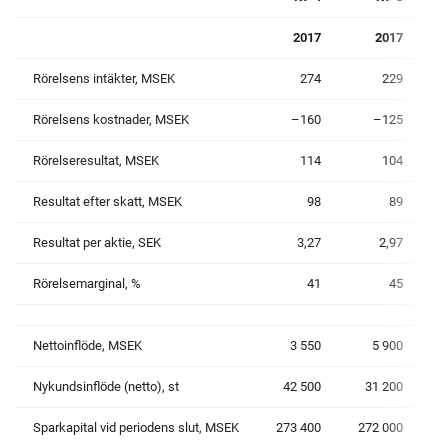
2017
2017
Rörelsens intäkter, MSEK
274
229
Rörelsens kostnader, MSEK
–160
–125
Rörelseresultat, MSEK
114
104
Resultat efter skatt, MSEK
98
89
Resultat per aktie, SEK
3,27
2,97
Rörelsemarginal, %
41
45
Nettoinflöde, MSEK
3 550
5 900
Nykundsinflöde (netto), st
42 500
31 200
Sparkapital vid periodens slut, MSEK
273 400
272 000