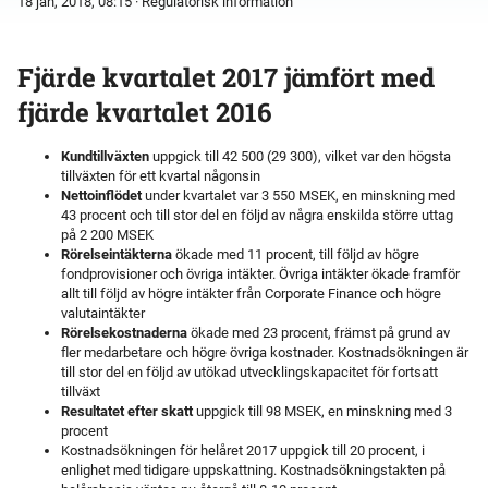
18 jan, 2018, 08:15
· Regulatorisk information
Fjärde kvartalet 2017 jämfört med
fjärde kvartalet 2016
Kundtillväxten
uppgick till 42 500 (29 300), vilket var den högsta
tillväxten för ett kvartal någonsin
Nettoinflödet
under kvartalet var 3 550 MSEK, en minskning med
43 procent och till stor del en följd av några enskilda större uttag
på 2 200 MSEK
Rörelseintäkterna
ökade med 11 procent, till följd av högre
fondprovisioner och övriga intäkter. Övriga intäkter ökade framför
allt till följd av högre intäkter från Corporate Finance och högre
valutaintäkter
Rörelsekostnaderna
ökade med 23 procent, främst på grund av
fler medarbetare och högre övriga kostnader. Kostnadsökningen är
till stor del en följd av utökad utvecklingskapacitet för fortsatt
tillväxt
Resultatet efter skatt
uppgick till 98 MSEK, en minskning med 3
procent
Kostnadsökningen för helåret 2017 uppgick till 20 procent, i
enlighet med tidigare uppskattning. Kostnadsökningstakten på