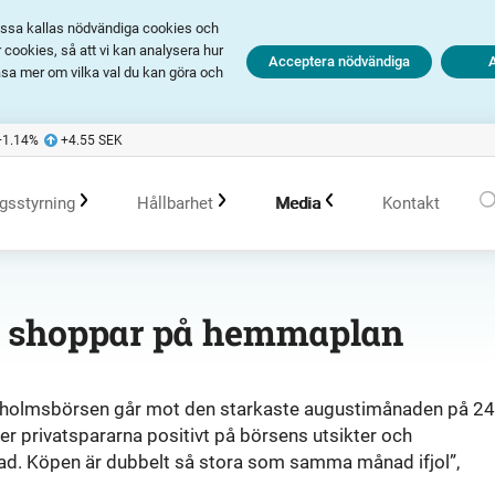
Dessa kallas nödvändiga cookies och
cookies, så att vi kan analysera hur
Acceptera nödvändiga
äsa mer om vilka val du kan göra och
+1.14
%
+4.55
SEK
gsstyrning
Hållbarhet
Media
Kontakt
olagsstyrningsrapporter
Hållbarhet i Avanza
Pressmeddelanden
a shoppar på hemmaplan
er
Bolagsordning
Policys
Prenumerera
kholmsbörsen går mot den starkaste augustimånaden på 24
er privatspararna positivt på börsens utsikter och
Bolagsstämma
Hållbarhetsarbete vid portföljförvaltning
Talespersoner
rad. Köpen är dubbelt så stora som samma månad ifjol”,