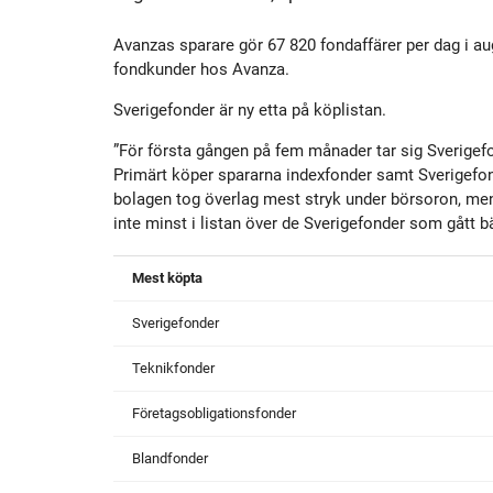
Historik
Aktien
S
Avanzas sparare gör 67 820 fondaffärer per dag i augus
fondkunder hos Avanza.
Utmärkelser
Primärkapitalinstrument
Sverigefonder är ny etta på köplistan.
Kultur
Kalender
”För första gången på fem månader tar sig Sverigefo
Primärt köper spararna indexfonder samt Sverigefo
bolagen tog överlag mest stryk under börsoron, me
Organisation
Förlagslån
inte minst i listan över de Sverigefonder som gått bä
Mest köpta
Avanza Fonder
Sverigefonder
Avanza Pension
P
Teknikfonder
Företagsobligationsfonder
Placera
Blandfonder