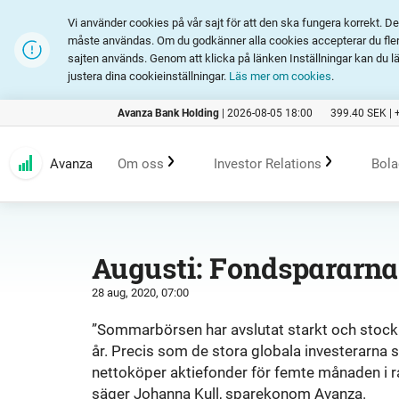
Vi använder cookies på vår sajt för att den ska fungera korrekt. 
måste användas. Om du godkänner alla cookies accepterar du fler 
sajten används. Genom att klicka på länken Inställningar kan du l
justera dina cookieinställningar.
Läs mer om cookies
.
Avanza Bank Holding
|
2026-08-05 18:00
399.40
SEK |
Avanza
Om oss
Investor Relations
Bola
Kundlöfte
En investering i Avanza
B
Augusti: Fondspararn
28 aug, 2020, 07:00
Erbjudande
Rapporter och presentation
”Sommarbörsen har avslutat starkt och stoc
år. Precis som de stora globala investerarna s
Marknadsföring
Finansiell statistik
nettoköper aktiefonder för femte månaden i 
säger Johanna Kull, sparekonom Avanza.