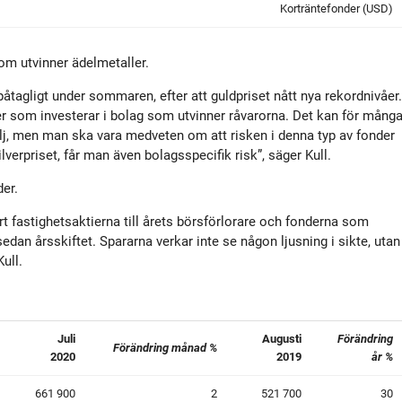
Korträntefonder (USD)
om utvinner ädelmetaller.
 påtagligt under sommaren, efter att guldpriset nått nya rekordnivåer.
r som investerar i bolag som utvinner råvarorna. Det kan för mång
följ, men man ska vara medveten om att risken i denna typ av fonder
verpriset, får man även bolagsspecifik risk”, säger Kull.
er.
t fastighetsaktierna till årets börsförlorare och fonderna som
edan årsskiftet. Spararna verkar inte se någon ljusning i sikte, utan
ull.
Juli
Augusti
Förändring
Förändring månad %
2020
2019
år %
661 900
2
521 700
30