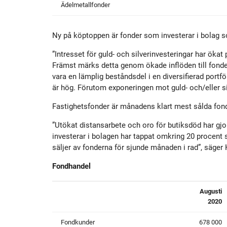
Ädelmetallfonder
Ny på köptoppen är fonder som investerar i bolag s
”Intresset för guld- och silverinvesteringar har ökat
Främst märks detta genom ökade inflöden till fonde
vara en lämplig beståndsdel i en diversifierad port
är hög. Förutom exponeringen mot guld- och/eller sil
Fastighetsfonder är månadens klart mest sålda fond
”Utökat distansarbete och oro för butiksdöd har gjor
investerar i bolagen har tappat omkring 20 procent s
säljer av fonderna för sjunde månaden i rad”, säger K
Fondhandel
Augusti
2020
Fondkunder
678 000