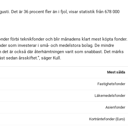
tyrelse
Bildbank
ti. Det är 36 procent fler än i fjol, visar statistik från 678 000
Koncernledning
Sociala medier
Valberedning
nder förbi teknikfonder och blir månadens klart mest köpta fonder.
nder som investerar i små- och medelstora bolag. De mindre
n det är också där återhämtningen varit som snabbast. Det märks
Revisor
st sedan årsskiftet.”, säger Kull.
Mest sålda
Incitamentsprogram
Fastighetsfonder
olicys
Läkemedelsfonder
Asienfonder
Korträntefonder (Euro)