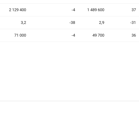
2 129 400
-4
1 489 600
37
3,2
-38
2,9
-31
71 000
-4
49 700
36