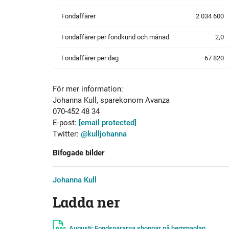
Fondaffärer
2 034 600
Fondaffärer per fondkund och månad
2,0
Fondaffärer per dag
67 820
För mer information:
Johanna Kull, sparekonom Avanza
070-452 48 34
E-post:
[email protected]
Twitter:
@kulljohanna
Bifogade bilder
Johanna Kull
Ladda ner
Augusti: Fondspararna shoppar på hemmaplan