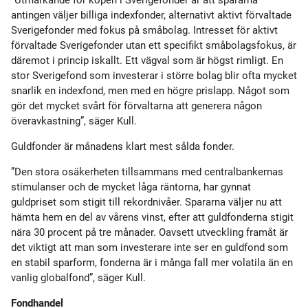
”Utmärkande för köpen i Sverigefonder är att spararna
antingen väljer billiga indexfonder, alternativt aktivt förvaltade
Sverigefonder med fokus på småbolag. Intresset för aktivt
förvaltade Sverigefonder utan ett specifikt småbolagsfokus, är
däremot i princip iskallt. Ett vägval som är högst rimligt. En
stor Sverigefond som investerar i större bolag blir ofta mycket
snarlik en indexfond, men med en högre prislapp. Något som
gör det mycket svårt för förvaltarna att generera någon
överavkastning”, säger Kull.
Guldfonder är månadens klart mest sålda fonder.
”Den stora osäkerheten tillsammans med centralbankernas
stimulanser och de mycket låga räntorna, har gynnat
guldpriset som stigit till rekordnivåer. Spararna väljer nu att
hämta hem en del av vårens vinst, efter att guldfonderna stigit
nära 30 procent på tre månader. Oavsett utveckling framåt är
det viktigt att man som investerare inte ser en guldfond som
en stabil sparform, fonderna är i många fall mer volatila än en
vanlig globalfond”, säger Kull.
Fondhandel