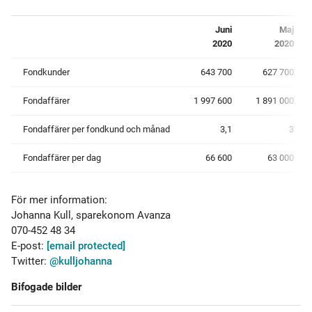
Juni
Maj
2020
2020
Fondkunder
643 700
627 700
Fondaffärer
1 997 600
1 891 000
Fondaffärer per fondkund och månad
3,1
3
Fondaffärer per dag
66 600
63 000
För mer information:
Johanna Kull, sparekonom Avanza
070-452 48 34
E-post:
[email protected]
Twitter:
@kulljohanna
Bifogade bilder