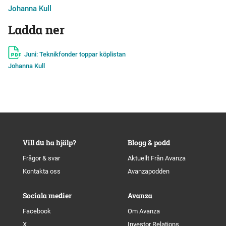
Johanna Kull
Ladda ner
Juni: Teknikfonder toppar köplistan
Johanna Kull
Vill du ha hjälp?
Blogg & podd
Frågor & svar
Aktuellt Från Avanza
Kontakta oss
Avanzapodden
Sociala medier
Avanza
Facebook
Om Avanza
X
Investor Relations