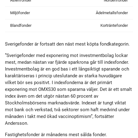
Asienfonder
Nordenfonder
Miljöfonder
Ädelmetallsfonder
Blandfonder
Korträntefonder
Sverigefonder är fortsatt den näst mest köpta fondkategorin.
”Sverigefonder med exponering mot investmentbolag lockar
mest, medan nästan var fjärde sparkrona går till indexfonder.
Investmentbolag är en god bas i ett långsiktigt sparande och
karaktäriseras i princip uteslutande av starka huvudägare
vilket bör ses positivt. I indexfonderna är det primärt
exponering mot OMXS30 som spararna väljer. Det är ett smalt
index även om det utgör nästan 60 procent av
Stockholmsbörsens marknadsvärde. Indexet är tungt viktat
mot bank och verkstad, två sektorer som haft medvind under
månaden i takt med ökad vaccinoptimism”, fortsätter
Andersson.
Fastighetsfonder är månadens mest sålda fonder.