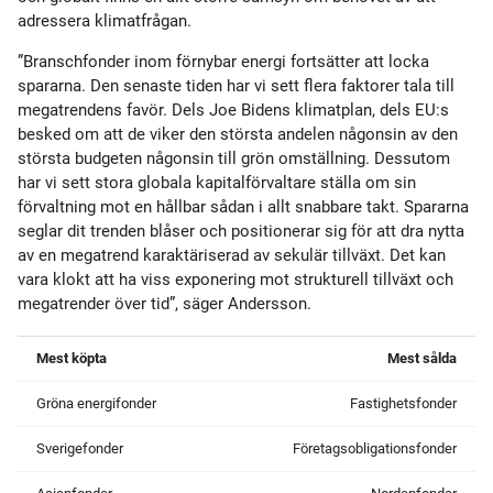
adressera klimatfrågan.
”Branschfonder inom förnybar energi fortsätter att locka
spararna. Den senaste tiden har vi sett flera faktorer tala till
megatrendens favör. Dels Joe Bidens klimatplan, dels EU:s
besked om att de viker den största andelen någonsin av den
största budgeten någonsin till grön omställning. Dessutom
har vi sett stora globala kapitalförvaltare ställa om sin
förvaltning mot en hållbar sådan i allt snabbare takt. Spararna
seglar dit trenden blåser och positionerar sig för att dra nytta
av en megatrend karaktäriserad av sekulär tillväxt. Det kan
vara klokt att ha viss exponering mot strukturell tillväxt och
megatrender över tid”, säger Andersson.
Mest köpta
Mest sålda
Gröna energifonder
Fastighetsfonder
Sverigefonder
Företagsobligationsfonder