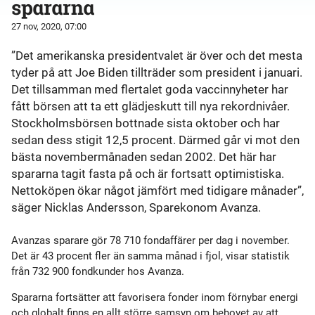
spararna
27 nov, 2020, 07:00
”Det amerikanska presidentvalet är över och det mesta
tyder på att Joe Biden tillträder som president i januari.
Det tillsamman med flertalet goda vaccinnyheter har
fått börsen att ta ett glädjeskutt till nya rekordnivåer.
Stockholmsbörsen bottnade sista oktober och har
sedan dess stigit 12,5 procent. Därmed går vi mot den
bästa novembermånaden sedan 2002. Det här har
spararna tagit fasta på och är fortsatt optimistiska.
Nettoköpen ökar något jämfört med tidigare månader”,
säger Nicklas Andersson, Sparekonom Avanza.
Avanzas sparare gör 78 710 fondaffärer per dag i november.
Det är 43 procent fler än samma månad i fjol, visar statistik
från 732 900 fondkunder hos Avanza.
Spararna fortsätter att favorisera fonder inom förnybar energi
och globalt finns en allt större samsyn om behovet av att