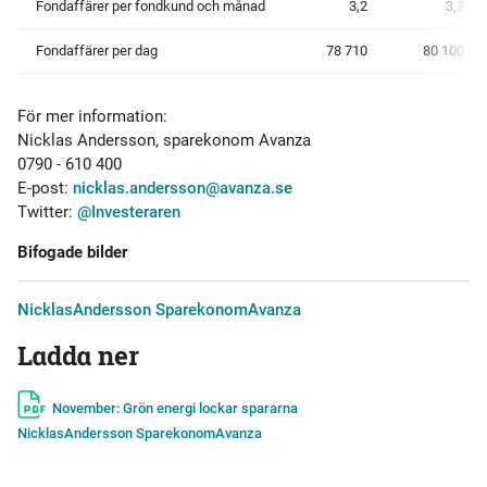
Fondaffärer per fondkund och månad
3,2
3,3
Fondaffärer per dag
78 710
80 100
För mer information:
Nicklas Andersson, sparekonom Avanza
0790 - 610 400
E-post:
nicklas.andersson@avanza.se
Twitter:
@Investeraren
Bifogade bilder
NicklasAndersson SparekonomAvanza
Ladda ner
November: Grön energi lockar spararna
NicklasAndersson SparekonomAvanza