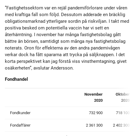
”Fastighetssektorn var en rejäl pandemiförlorare under våren
med kraftiga fall som följd. Dessutom adderade en bräcklig
obligationsmarknad ytterligare sordin på riskviljan. I takt med
positiva besked om potentiella vaccin har vi sett en
återhämtning. I november har många fastighetsbolag gått
bättre än börsen, samtidigt som många nya fastighetsbolag
noterats. Oron för effekterna av den andra pandemivågen
verkar dock ha fått spararna att trycka på säljknappen. I det
korta perspektivet kan jag förstå viss vinsthemtagning, givet
osäkerheten”, avslutar Andersson.
Fondhandel
November
Oktober
2020
2020
Fondkunder
732 900
718 100
Fondaffärer
2 361 300
2 402 300