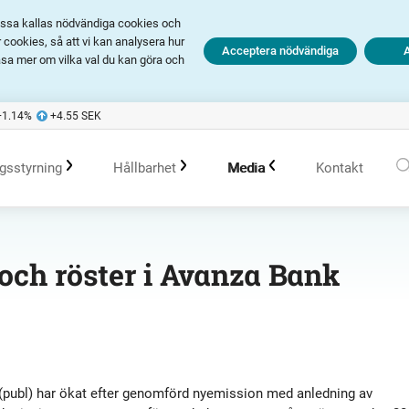
Dessa kallas nödvändiga cookies och
cookies, så att vi kan analysera hur
Acceptera nödvändiga
äsa mer om vilka val du kan göra och
+1.14
%
+4.55
SEK
gsstyrning
Hållbarhet
Media
Kontakt
olagsstyrningsrapporter
Hållbarhet i Avanza
Pressmeddelanden
 och röster i Avanza Bank
er
Bolagsordning
Policys
Prenumerera
Bolagsstämma
Hållbarhetsarbete vid portföljförvaltning
Talespersoner
 (publ) har ökat efter genomförd nyemission med anledning av