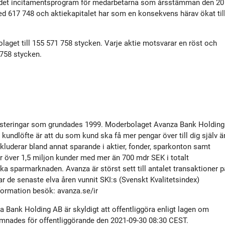
gt det incitamentsprogram för medarbetarna som årsstämman den 20
tyrelse
Bildbank
ed 617 748 och aktiekapitalet har som en konsekvens härav ökat til
Koncernledning
Sociala medier
olaget till 155 571 758 stycken. Varje aktie motsvarar en röst och
 758 stycken.
Valberedning
Revisor
nvesteringar som grundades 1999. Moderbolaget Avanza Bank Holding
Incitamentsprogram
undlöfte är att du som kund ska få mer pengar över till dig själv ä
kluderar bland annat sparande i aktier, fonder, sparkonton samt
r över 1,5 miljon kunder med mer än 700 mdr SEK i totalt
olicys
ka sparmarknaden. Avanza är störst sett till antalet transaktioner p
de senaste elva åren vunnit SKI:s (Svenskt Kvalitetsindex)
formation besök: avanza.se/ir
Bank Holding AB är skyldigt att offentliggöra enligt lagen om
ämnades för offentliggörande den 2021-09-30 08:30 CEST.