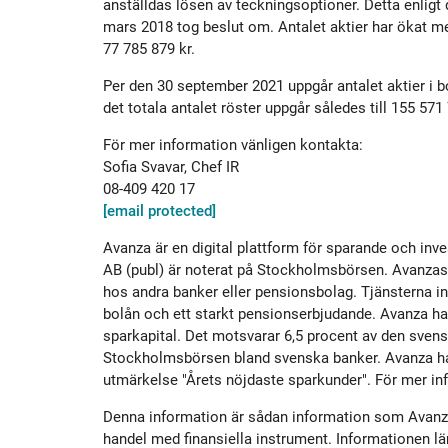
anställdas lösen av teckningsoptioner. Detta enli
Historik
Aktien
S
mars 2018 tog beslut om. Antalet aktier har ökat m
77 785 879 kr.
Utmärkelser
Primärkapitalinstrument
Per den 30 september 2021 uppgår antalet aktier i b
det totala antalet röster uppgår således till 155 571
Kultur
Kalender
För mer information vänligen kontakta:
Sofia Svavar, Chef IR
08-409 420 17
Organisation
Förlagslån
[email protected]
Avanza är en digital plattform för sparande och i
Avanza Fonder
AB (publ) är noterat på Stockholmsbörsen. Avanzas k
hos andra banker eller pensionsbolag. Tjänsterna in
bolån och ett starkt pensionserbjudande. Avanza ha
Avanza Pension
P
sparkapital. Det motsvarar 6,5 procent av den svens
Stockholmsbörsen bland svenska banker. Avanza har 
utmärkelse "Årets nöjdaste sparkunder". För mer in
Placera
Denna information är sådan information som Avanza 
handel med finansiella instrument. Informationen l