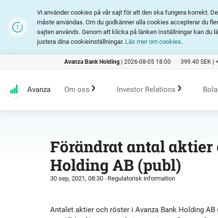
Vi använder cookies på vår sajt för att den ska fungera korrekt. 
måste användas. Om du godkänner alla cookies accepterar du fler 
sajten används. Genom att klicka på länken Inställningar kan du l
justera dina cookieinställningar.
Läs mer om cookies
.
Avanza Bank Holding
|
2026-08-05 18:00
399.40
SEK |
Avanza
Om oss
Investor Relations
Bola
Kundlöfte
En investering i Avanza
B
Förändrat antal aktier
Holding AB (publ)
Erbjudande
Rapporter och presentation
30 sep, 2021, 08:30
· Regulatorisk information
Marknadsföring
Finansiell statistik
Antalet aktier och röster i Avanza Bank Holding AB