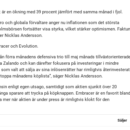
tyrelse
Bildbank
Det är en ökning med 39 procent jämfört med samma månad i fjol.
Koncernledning
Sociala medier
ro och globala förvaltare anger nu inflationen som det största
holmsbörsen fortsätter visa styrka, vilket stärker optimismen. Faktu
äger Nicklas Andersson.
Valberedning
racer och Evolution.
n förra månadens defensiva trio till maj månads tillväxtorienterad
Revisor
ka Zalando och kan därefter fokusera på investeringar i mindre
om valt att sälja av sina inlösenrätter har rimligtvis återinvesterat
tt toppa månadens köplista”, säger Nicklas Andersson.
Incitamentsprogram
nsin enligt egen utsago, samtidigt som aktien sjunkit över 20
ga sparare att trycka på köpknappen. Embracer är en favorit blan
olicys
mer när aktien är under press är rimligtvis klokt för den
Säljer