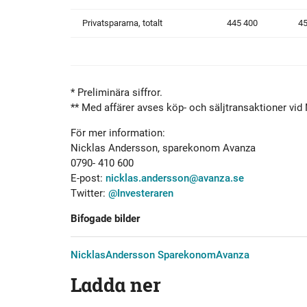
Privatspararna, totalt
445 400
45
* Preliminära siffror.
** Med affärer avses köp- och säljtransaktioner vid
För mer information:
Nicklas Andersson, sparekonom Avanza
0790- 410 600
E-post:
nicklas.andersson@avanza.se
Twitter:
@Investeraren
Bifogade bilder
NicklasAndersson SparekonomAvanza
Ladda ner