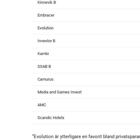
Kinnevik B
Embracer
Evolution
Investor B
Kambi
SSAB B
Camurus
Media and Games Invest
AMC
Scandic Hotels
”Evolution är ytterligare en favorit bland privatspa