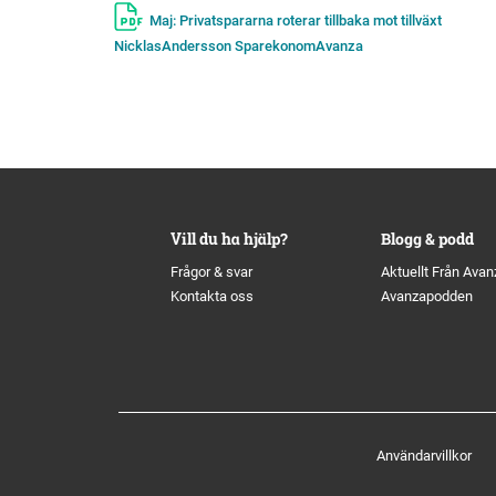
Maj: Privatspararna roterar tillbaka mot tillväxt
NicklasAndersson SparekonomAvanza
Vill du ha hjälp?
Blogg & podd
Frågor & svar
Aktuellt Från Avan
Kontakta oss
Avanzapodden
Användarvillkor