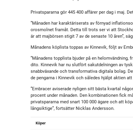
Historik
Aktien
S
Privatspararna gör 445 400 affärer per dag i maj. 
Utmärkelser
Primärkapitalinstrument
”Månaden har karaktäriserats av förnyad inflationso
orosmolnet framåt. Detta till trots ser vi att Stock
är att majbörsen stigit 7 av de senaste 10 åren”, s
Kultur
Kalender
Månadens köplista toppas av Kinnevik, följt av Emb
”Månadens topplista bjuder på en helomvändning, frå
Organisation
Förlagslån
dito. Kinnevik har nu slutfört sakutdelningen av tys
snabbväxande och transformativa digitala bolag. De s
de pengarna i Kinnevik och således hjälpt aktien a
Avanza Fonder
”Embracer aviserade nyligen sitt bästa kvartal någo
procent under månaden. Den kombinationen fick mån
Avanza Pension
P
privatspararna med snart 100 000 ägare och att köpa 
långsiktige”, fortsätter Nicklas Andersson.
Placera
Köper