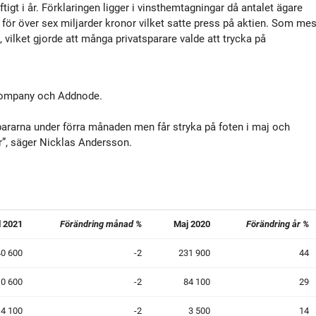
igt i år. Förklaringen ligger i vinsthemtagningar då antalet ägare
för över sex miljarder kronor vilket satte press på aktien. Som mes
vilket gjorde att många privatsparare valde att trycka på
a Company och Addnode.
ararna under förra månaden men får stryka på foten i maj och
tier”, säger Nicklas Andersson.
l 2021
Förändring månad %
Maj 2020
Förändring år %
0 600
-2
231 900
44
0 600
-2
84 100
29
4 100
-2
3 500
14