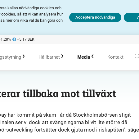
Dessa kallas nödvändiga cookies och
cookies, så att vi kan analysera hur
Acceptera nödvändiga
äsa mer om vilka val du kan göra och
+1.28
%
+5.17
SEK
gsstyrning
Hållbarhet
Media
Kontakt
olagsstyrningsrapporter
Hållbarhet i Avanza
Pressmeddelanden
erar tillbaka mot tillväxt
er
Bolagsordning
Policys
Prenumerera
Away har kommit på skam i år då Stockholmsbörsen stigit
len ser vi dock att svängningarna blivit lite större då
Bolagsstämma
Hållbarhetsarbete vid portföljförvaltning
Talespersoner
örsutveckling fortsätter dock gjuta mod i riskaptiten”, säge