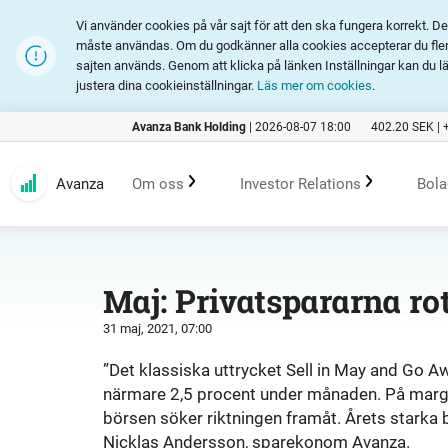
Vi använder cookies på vår sajt för att den ska fungera korrekt. 
måste användas. Om du godkänner alla cookies accepterar du fler 
sajten används. Genom att klicka på länken Inställningar kan du l
justera dina cookieinställningar.
Läs mer om cookies
.
Avanza Bank Holding
|
2026-08-07 18:00
402.20
SEK |
Avanza
Om oss
Investor Relations
Bola
Kundlöfte
En investering i Avanza
B
Maj: Privatspararna rot
31 maj, 2021, 07:00
Erbjudande
Rapporter och presentation
”Det klassiska uttrycket Sell in May and Go 
närmare 2,5 procent under månaden. På margina
Marknadsföring
Finansiell statistik
börsen söker riktningen framåt. Årets starka b
Nicklas Andersson, sparekonom Avanza.