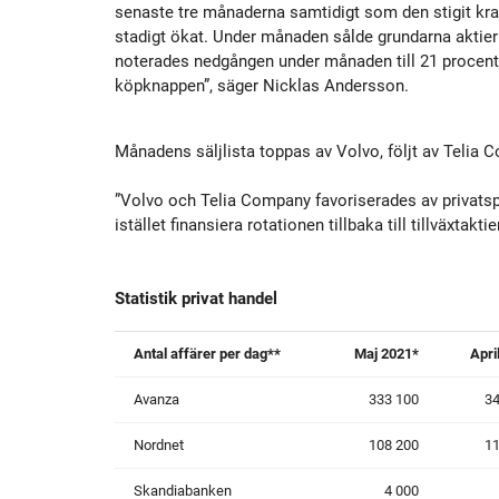
senaste tre månaderna samtidigt som den stigit kraft
stadigt ökat. Under månaden sålde grundarna aktier 
noterades nedgången under månaden till 21 procent, 
köpknappen”, säger Nicklas Andersson.
Månadens säljlista toppas av Volvo, följt av Teli
”Volvo och Telia Company favoriserades av privatsp
istället finansiera rotationen tillbaka till tillväxtak
Statistik privat handel
Antal affärer per dag**
Maj 2021*
Apri
Avanza
333 100
34
Nordnet
108 200
11
Skandiabanken
4 000