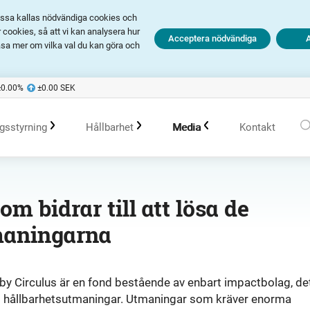
Dessa kallas nödvändiga cookies och
cookies, så att vi kan analysera hur
Acceptera nödvändiga
äsa mer om vilka val du kan göra och
±0.00
%
±0.00
SEK
gsstyrning
Hållbarhet
Media
Kontakt
olagsstyrningsrapporter
Hållbarhet i Avanza
Pressmeddelanden
m bidrar till att lösa de
maningarna
er
Bolagsordning
Policys
Prenumerera
Bolagsstämma
Hållbarhetsarbete vid portföljförvaltning
Talespersoner
by Circulus är en fond bestående av enbart impactbolag, de
dens hållbarhetsutmaningar. Utmaningar som kräver enorma