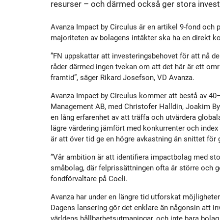
resurser – och därmed också ger stora invest
Historik
Aktien
S
Avanza Impact by Circulus är en artikel 9-fond och 
Utmärkelser
Primärkapitalinstrument
majoriteten av bolagens intäkter ska ha en direkt kopp
”FN uppskattar att investeringsbehovet för att nå de
råder därmed ingen tvekan om att det här är ett o
Kultur
Kalender
framtid”, säger Rikard Josefson, VD Avanza.
Avanza Impact by Circulus kommer att bestå av 40–
Organisation
Förlagslån
Management AB, med Christofer Halldin, Joakim By 
en lång erfarenhet av att träffa och utvärdera globa
lägre värdering jämfört med konkurrenter och index
Avanza Fonder
är att över tid ge en högre avkastning än snittet fö
”Vår ambition är att identifiera impactbolag med stor
Avanza Pension
P
småbolag, där felprissättningen ofta är större och ge
fondförvaltare på Coeli.
Placera
Avanza har under en längre tid utforskat möjlighete
Dagens lansering gör det enklare än någonsin att in
världens hållbarhetsutmaningar, och inte bara bola