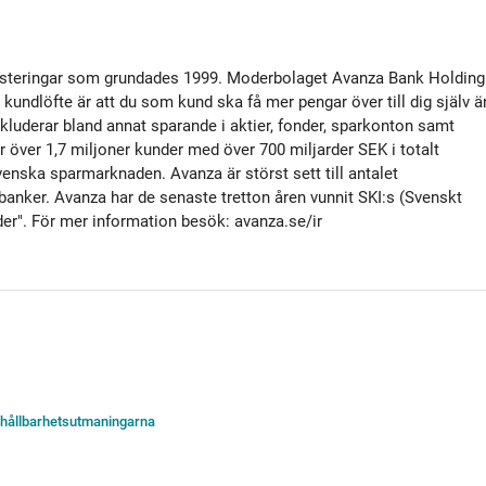
nvesteringar som grundades 1999. Moderbolaget Avanza Bank Holding
undlöfte är att du som kund ska få mer pengar över till dig själv ä
kluderar bland annat sparande i aktier, fonder, sparkonton samt
 över 1,7 miljoner kunder med över 700 miljarder SEK i totalt
venska sparmarknaden. Avanza är störst sett till antalet
nker. Avanza har de senaste tretton åren vunnit SKI:s (Svenskt
er". För mer information besök: avanza.se/ir
la hållbarhetsutmaningarna