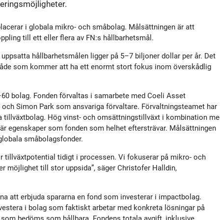
eringsmöjligheter.
tyrelse
Bildbank
placerar i globala mikro- och småbolag. Målsättningen är att
Koncernledning
Sociala medier
ling till ett eller flera av FN:s hållbarhetsmål.
 uppsatta hållbarhetsmålen ligger på 5–7 biljoner dollar per år. Det
mråde som kommer att ha ett enormt stort fokus inom överskådlig
Valberedning
60 bolag. Fonden förvaltas i samarbete med Coeli Asset
Revisor
och Simon Park som ansvariga förvaltare. Förvaltningsteamet har
la tillväxtbolag. Hög vinst- och omsättningstillväxt i kombination m
 är egenskaper som fonden som helhet eftersträvar. Målsättningen
Incitamentsprogram
r globala småbolagsfonder.
 tillväxtpotential tidigt i processen. Vi fokuserar på mikro- och
olicys
r möjlighet till stor uppsida”, säger Christofer Halldin,
rna att erbjuda spararna en fond som investerar i impactbolag.
vestera i bolag som faktiskt arbetar med konkreta lösningar på
g som bedöms som hållbara. Fondens totala avgift, inklusive