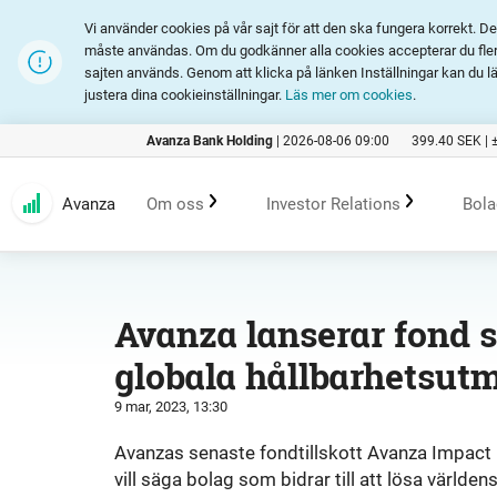
Vi använder cookies på vår sajt för att den ska fungera korrekt. 
måste användas. Om du godkänner alla cookies accepterar du fler 
sajten används. Genom att klicka på länken Inställningar kan du l
justera dina cookieinställningar.
Läs mer om cookies
.
Avanza Bank Holding
|
2026-08-06 09:00
399.40
SEK |
Avanza
Om oss
Investor Relations
Bola
Kundlöfte
En investering i Avanza
B
Avanza lanserar fond so
globala hållbarhetsut
Erbjudande
Rapporter och presentation
9 mar, 2023, 13:30
Marknadsföring
Finansiell statistik
Avanzas senaste fondtillskott Avanza Impact 
vill säga bolag som bidrar till att lösa värl