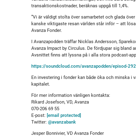
transaktionskostnader, beräknas uppgå till 1,4%.
”Vi är väldigt stolta över samarbetet och glada öve
kanske viktigaste resan världen står inför – att lös
Avanza Fonder.
I Avanzapodden träffar Nicklas Andersson, Spareko
Avanza Impact by Circulus. De fördjupar sig bland anna
Avsnittet finns att lyssna på i alla stora podcast-app
https://soundcloud.com/avanzapodden/episod-292-
En investering i fonder kan både öka och minska i vär
kapitalet.
För mer information vänligen kontakta:
Rikard Josefson, VD, Avanza
070-206 69 55
E-post:
[email protected]
Twitter:
@avanzabank
Jesper Bonnivier, VD Avanza Fonder