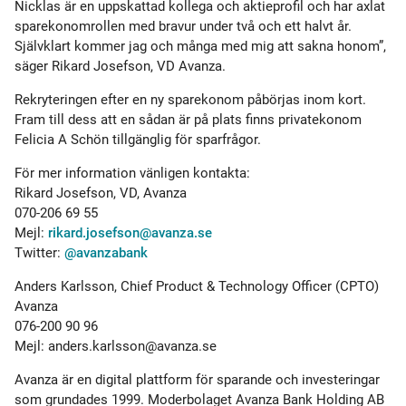
Nicklas är en uppskattad kollega och aktieprofil och har axlat
sparekonomrollen med bravur under två och ett halvt år.
Självklart kommer jag och många med mig att sakna honom”,
säger Rikard Josefson, VD Avanza.
Rekryteringen efter en ny sparekonom påbörjas inom kort.
Fram till dess att en sådan är på plats finns privatekonom
Felicia A Schön tillgänglig för sparfrågor.
För mer information vänligen kontakta:
Rikard Josefson, VD, Avanza
070-206 69 55
Mejl:
rikard.josefson@avanza.se
Twitter:
@avanzabank
Anders Karlsson, Chief Product & Technology Officer (CPTO)
Avanza
076-200 90 96
Mejl:
anders.karlsson@avanza.se
Avanza är en digital plattform för sparande och investeringar
som grundades 1999. Moderbolaget Avanza Bank Holding AB