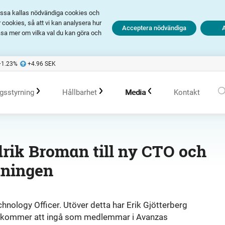
Dessa kallas nödvändiga cookies och
cookies, så att vi kan analysera hur
Acceptera nödvändiga
äsa mer om vilka val du kan göra och
+1.23
%
+4.96
SEK
gsstyrning
Hållbarhet
Media
Kontakt
olagsstyrningsrapporter
Hållbarhet i Avanza
Pressmeddelanden
drik Broman till ny CTO och
dningen
er
Bolagsordning
Policys
Prenumerera
Bolagsstämma
Hållbarhetsarbete vid portföljförvaltning
Talespersoner
chnology Officer. Utöver detta har Erik Gjötterberg
Båda kommer att ingå som medlemmar i Avanzas