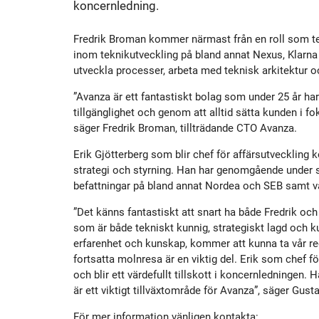
koncernledning.
Historik
Aktien
S
Fredrik Broman kommer närmast från en roll som tekn
Utmärkelser
Primärkapitalinstrument
inom teknikutveckling på bland annat Nexus, Klarna
utveckla processer, arbeta med teknisk arkitektur och
”Avanza är ett fantastiskt bolag som under 25 år har
Kultur
Kalender
tillgänglighet och genom att alltid sätta kunden i fo
säger Fredrik Broman, tillträdande CTO Avanza.
Organisation
Förlagslån
Erik Gjötterberg som blir chef för affärsutveckling
strategi och styrning. Han har genomgående under si
befattningar på bland annat Nordea och SEB samt varit
Avanza Fonder
”Det känns fantastiskt att snart ha både Fredrik oc
som är både tekniskt kunnig, strategiskt lagd och ku
Avanza Pension
P
erfarenhet och kunskap, kommer att kunna ta vår red
fortsatta molnresa är en viktig del. Erik som chef fö
och blir ett värdefullt tillskott i koncernledninge
Placera
är ett viktigt tillväxtområde för Avanza”, säger Gust
För mer information vänligen kontakta: