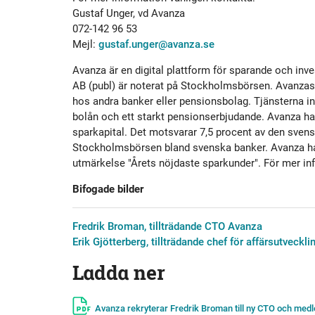
Gustaf Unger, vd Avanza
072-142 96 53
Mejl:
gustaf.unger@avanza.se
Avanza är en digital plattform för sparande och i
AB (publ) är noterat på Stockholmsbörsen. Avanzas k
hos andra banker eller pensionsbolag. Tjänsterna in
bolån och ett starkt pensionserbjudande. Avanza har
sparkapital. Det motsvarar 7,5 procent av den svens
Stockholmsbörsen bland svenska banker. Avanza har 
utmärkelse "Årets nöjdaste sparkunder". För mer in
Bifogade bilder
Fredrik Broman, tillträdande CTO Avanza
Erik Gjötterberg, tillträdande chef för affärsutveckl
Ladda ner
Avanza rekryterar Fredrik Broman till ny CTO och med