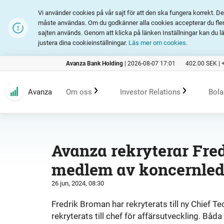
Vi använder cookies på vår sajt för att den ska fungera korrekt. 
måste användas. Om du godkänner alla cookies accepterar du fler 
sajten används. Genom att klicka på länken Inställningar kan du l
justera dina cookieinställningar.
Läs mer om cookies
.
Avanza Bank Holding
|
2026-08-07 17:01
402.00
SEK |
Avanza
Om oss
Investor Relations
Bola
Kundlöfte
En investering i Avanza
B
Avanza rekryterar Fre
medlem av koncernle
Erbjudande
Rapporter och presentation
26 jun, 2024, 08:30
Marknadsföring
Finansiell statistik
Fredrik Broman har rekryterats till ny Chief Te
rekryterats till chef för affärsutveckling. 