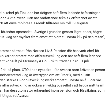
tyrelse
Bildbank
ikchef på Tink och har tidigare haft flera ledande befattningar
Koncernledning
Sociala medier
 och Aktieinvest. Han har omfattande teknisk erfarenhet av att
 att driva molnresa. Fredrik tillträder sin roll 19 augusti.
 förändrat sparandet i Sverige i grunden genom lägre priser, högre
Valberedning
kus. Jag ser mycket fram emot att bidra till nästa kliv på den resan”,
Revisor
 kommer närmast från Nordea Liv & Pension där han varit chef för
n karriär arbetat med affärsutveckling och har haft flera ledande
 konsult på McKinsey & Co. Erik tillträder sin roll 1 juli.
Incitamentsprogram
h Erik på plats. CTO är en nyckelroll för Avanza som kräver en perso
ndorienterad. Jag är övertygad om att Fredrik, med all sin
olicys
an starka IT- och utvecklingsverksamhet till nästa nivå – där vår
r affärsutveckling är också en viktig pusselbit i att bygga mitt team
n. Han har dessutom stor erfarenhet inom pension och försäkring, som
af Unger, vd Avanza.