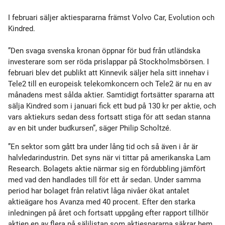
I februari säljer aktiespararna främst Volvo Car, Evolution och
Kindred.
”Den svaga svenska kronan öppnar för bud från utländska
investerare som ser röda prislappar på Stockholmsbörsen. I
februari blev det publikt att Kinnevik säljer hela sitt innehav i
Tele2 till en europeisk telekomkoncern och Tele2 är nu en av
månadens mest sålda aktier. Samtidigt fortsätter spararna att
sälja Kindred som i januari fick ett bud på 130 kr per aktie, och
vars aktiekurs sedan dess fortsatt stiga för att sedan stanna
av en bit under budkursen”, säger Philip Scholtzé.
”En sektor som gått bra under lång tid och så även i år är
halvledarindustrin. Det syns när vi tittar på amerikanska Lam
Research. Bolagets aktie närmar sig en fördubbling jämfört
med vad den handlades till för ett år sedan. Under samma
period har bolaget från relativt låga nivåer ökat antalet
aktieägare hos Avanza med 40 procent. Efter den starka
inledningen på året och fortsatt uppgång efter rapport tillhör
aktien en av flera på säljlistan som aktiespararna säkrar hem