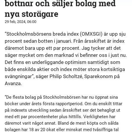
bottnar och säljer bolag med
nya storägare
29 feb, 2024, 06:00
”Stockholmsbörsens breda index (OMXSGI) är upp sju
procent sedan botten i januari. Från årsskiftet är index
däremot bara upp ett par procent. Jag tycker att det
säger mycket om den marknad vi befinner oss i just nu.
Det finns en underliggande optimism samtidigt som
både enskilda aktier och index möter stora kortsiktiga
svängningar”, säger Philip Scholtzé, Sparekonom på
Avanza.
”De flesta bolag på Stockholmsbörsen har nu öppnat sina
böcker under årets första rapportperiod. Om du enskilt tittar
på indexets utveckling sedan årsskiftet ser det behagligt ut
med ett par procentenheter plus hittills. Verkligheten har
däremot varit något annat. Bland de mest köpta och sålda
bolagen har 18 av 20 ökat eller minskat med tvåsiffriga tal