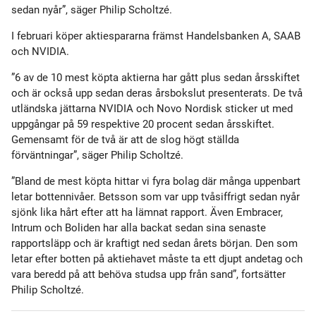
sedan nyår”, säger Philip Scholtzé.
I februari köper aktiespararna främst Handelsbanken A, SAAB
och NVIDIA.
”6 av de 10 mest köpta aktierna har gått plus sedan årsskiftet
och är också upp sedan deras årsbokslut presenterats. De två
utländska jättarna NVIDIA och Novo Nordisk sticker ut med
uppgångar på 59 respektive 20 procent sedan årsskiftet.
Gemensamt för de två är att de slog högt ställda
förväntningar”, säger Philip Scholtzé.
”Bland de mest köpta hittar vi fyra bolag där många uppenbart
letar bottennivåer. Betsson som var upp tvåsiffrigt sedan nyår
sjönk lika hårt efter att ha lämnat rapport. Även Embracer,
Intrum och Boliden har alla backat sedan sina senaste
rapportsläpp och är kraftigt ned sedan årets början. Den som
letar efter botten på aktiehavet måste ta ett djupt andetag och
vara beredd på att behöva studsa upp från sand”, fortsätter
Philip Scholtzé.