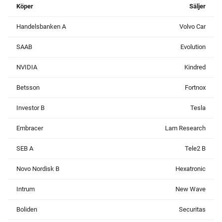
Köper
Säljer
Handelsbanken A
Volvo Car
SAAB
Evolution
NVIDIA
Kindred
Betsson
Fortnox
Investor B
Tesla
Embracer
Lam Research
SEB A
Tele2 B
Novo Nordisk B
Hexatronic
Intrum
New Wave
Boliden
Securitas