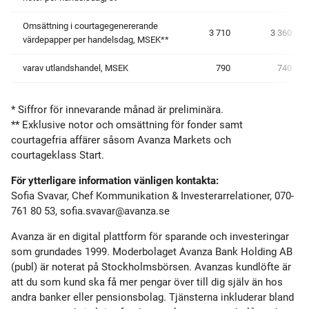
Omsättning i courtagegenererande
3 710
3 360
värdepapper per handelsdag, MSEK**
varav utlandshandel, MSEK
790
740
* Siffror för innevarande månad är preliminära.
** Exklusive notor och omsättning för fonder samt
courtagefria affärer såsom Avanza Markets och
courtageklass Start.
För ytterligare information vänligen kontakta:
Sofia Svavar, Chef Kommunikation & Investerarrelationer, 070-
761 80 53,
sofia.svavar@avanza.se
Avanza är en digital plattform för sparande och investeringar
som grundades 1999. Moderbolaget Avanza Bank Holding AB
(publ) är noterat på Stockholmsbörsen. Avanzas kundlöfte är
att du som kund ska få mer pengar över till dig själv än hos
andra banker eller pensionsbolag. Tjänsterna inkluderar bland