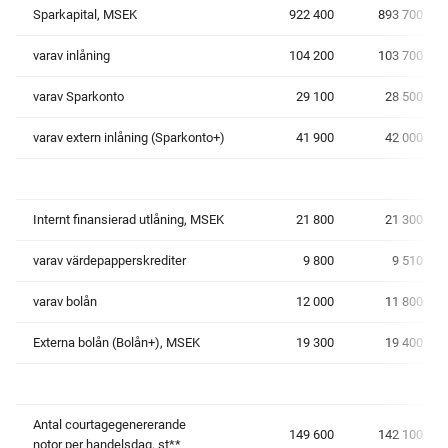
Sparkapital, MSEK
922 400
893 700
varav inlåning
104 200
103 700
varav Sparkonto
29 100
28 500
varav extern inlåning (Sparkonto+)
41 900
42 000
Internt finansierad utlåning, MSEK
21 800
21 300
varav värdepapperskrediter
9 800
9 510
varav bolån
12 000
11 800
Externa bolån (Bolån+), MSEK
19 300
19 400
Antal courtagegenererande
149 600
142 100
notor per handelsdag, st**