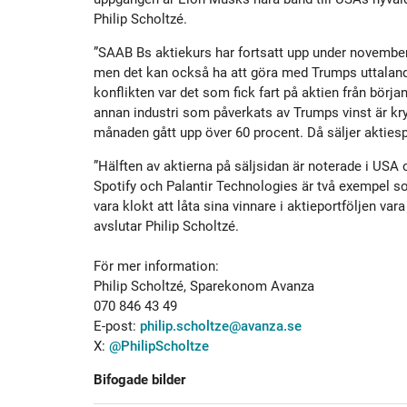
Philip Scholtzé.
”SAAB Bs aktiekurs har fortsatt upp under november 
men det kan också ha att göra med Trumps uttalande
konflikten var det som fick fart på aktien från början
annan industri som påverkats av Trumps vinst är kr
månaden gått upp över 60 procent. Då säljer aktiespa
”Hälften av aktierna på säljsidan är noterade i USA 
Spotify och Palantir Technologies är två exempel s
vara klokt att låta sina vinnare i aktieportföljen var
avslutar Philip Scholtzé.
För mer information:
Philip Scholtzé, Sparekonom Avanza
070 846 43 49
E-post:
philip.scholtze@avanza.se
X:
@PhilipScholtze
Bifogade bilder