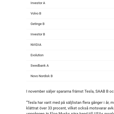
Investor A
Volvo B
Getinge B
Investor B
NVIDIA
Evolution
Swedbank A
Novo Nordisk B
I november säljer spararna främst Tesla, SAAB B oc
”Tesla har varit med på säljlistan flera gånger i år
klättrat över 33 procent, vilket också motsvarar avk
uppgången är Elon Musks nära band till USAs nyvald