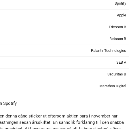
Spotify
Apple
Ericsson B
Betsson B
Palantir Technologies
SEB A
Securitas B
Marathon Digital
h Spotify.
, men denna gång sticker ut eftersom aktien bara i november har
astningen sedan årsskiftet. En sannolik förklaring till den snabba
a president. Aktiespararna passar på att ta hem vinsten”, säger