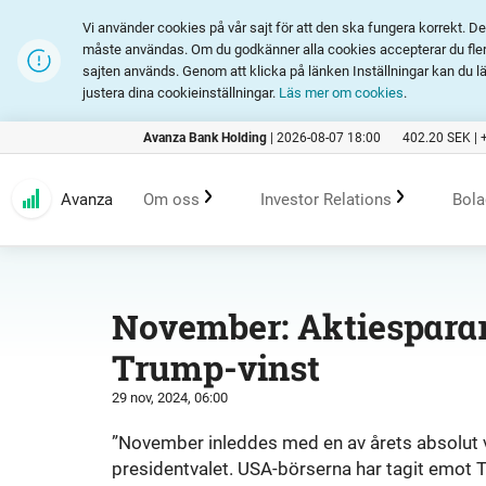
Vi använder cookies på vår sajt för att den ska fungera korrekt. 
måste användas. Om du godkänner alla cookies accepterar du fler 
sajten används. Genom att klicka på länken Inställningar kan du l
justera dina cookieinställningar.
Läs mer om cookies
.
Avanza Bank Holding
|
2026-08-07 18:00
402.20
SEK |
Avanza
Om oss
Investor Relations
Bola
Kundlöfte
En investering i Avanza
B
November: Aktiespararn
Trump-vinst
Erbjudande
Rapporter och presentation
29 nov, 2024, 06:00
Marknadsföring
Finansiell statistik
”November inleddes med en av årets absolut 
presidentvalet. USA-börserna har tagit emot 