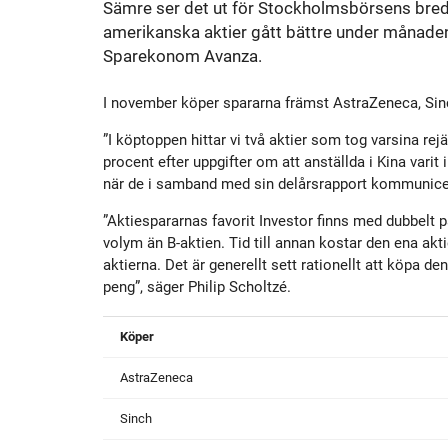
Sämre ser det ut för Stockholmsbörsens bred
Historik
Aktien
S
amerikanska aktier gått bättre under månaden 
Sparekonom Avanza.
Utmärkelser
Primärkapitalinstrument
I november köper spararna främst AstraZeneca, Sin
Kultur
Kalender
”I köptoppen hittar vi två aktier som tog varsina r
procent efter uppgifter om att anställda i Kina varit
när de i samband med sin delårsrapport kommunicera
Organisation
Förlagslån
”Aktiespararnas favorit Investor finns med dubbelt 
volym än B-aktien. Tid till annan kostar den ena akt
Avanza Fonder
aktierna. Det är generellt sett rationellt att köpa 
peng”, säger Philip Scholtzé.
Avanza Pension
P
Köper
AstraZeneca
Placera
Sinch