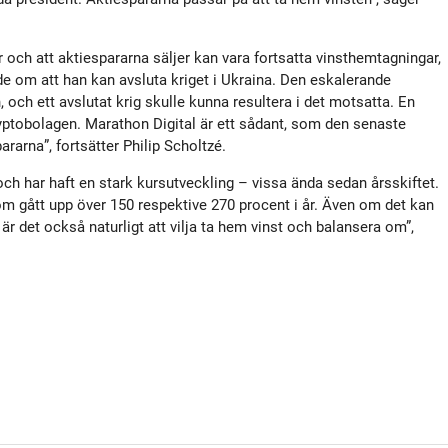
och att aktiespararna säljer kan vara fortsatta vinsthemtagningar,
 om att han kan avsluta kriget i Ukraina. Den eskalerande
, och ett avslutat krig skulle kunna resultera i det motsatta. En
yptobolagen. Marathon Digital är ett sådant, som den senaste
rarna”, fortsätter Philip Scholtzé.
och har haft en stark kursutveckling – vissa ända sedan årsskiftet.
om gått upp över 150 respektive 270 procent i år. Även om det kan
a är det också naturligt att vilja ta hem vinst och balansera om”,