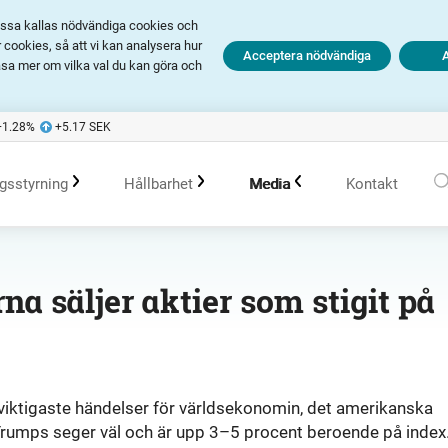
Dessa kallas nödvändiga cookies och
cookies, så att vi kan analysera hur
Acceptera nödvändiga
äsa mer om vilka val du kan göra och
+1.28
%
+5.17
SEK
gsstyrning
Hållbarhet
Media
Kontakt
olagsstyrningsrapporter
Hållbarhet i Avanza
Pressmeddelanden
a säljer aktier som stigit på
er
Bolagsordning
Policys
Prenumerera
Bolagsstämma
Hållbarhetsarbete vid portföljförvaltning
Talespersoner
viktigaste händelser för världsekonomin, det amerikanska
Trumps seger väl och är upp 3–5 procent beroende på index