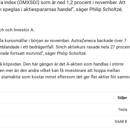
a index (OMXSGI) som är ned 1,2 procent i november. Att
tyrelse
Bildbank
speglas i aktiespararnas handel”, säger Philip Scholtzé,
Koncernledning
Sociala medier
ch och Investor A.
Valberedning
ejäla kurssmällar i början av november. AstraZeneca backade över 7
 inblandade i ett bedrägerifall. Sinch aktiekurs rasade hela 27 procen
de fortsatt motvind”, säger Philip Scholtzé.
Revisor
på köpsidan. Den här gången är det A-aktien som handlas i större
ien mer än den andra vilket kan få investerare att hoppa mellan
Incitamentsprogram
den stamaktie som kostar minst eftersom det ger fler aktier för samm
olicys
Säljer
Tesla
SAAB B