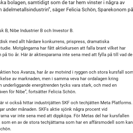
ka bolagen, samtidigt som de tar hem vinster i några av
tyrelse
Bildbank
m ädelmetallsindustrin”, säger Felicia Schön, Sparekonom p
Koncernledning
Sociala medier
 B, Nibe Industrier B och Investor B.
Valberedning
rdisk med allt hårdare konkurrens, prispress, dramatiska
die. Motgångarna har fått aktiekursen att falla brant vilket har
n på tio år. Här är aktiespararna inte sena med att fylla på till vad de
Revisor
aktien hos Avanza, har år av motvind i ryggen och stora kursfall so
Incitamentsprogram
vikelse av marknaden, men i samma veva har ordalagen kring
Den underliggande energitrenden tycks vara stark, och med en
en för Nibe”, fortsätter Felicia Schön.
olicys
är vi också hittar industrijätten SKF och techjätten Meta Platforms.
ngar under månaden. SKFs aktie sjönk några procent vid
arna var inte sena med att dippköpa. För Metas del har kursfallen
å som en av de stora techjättarna som har en affärsmodell som kan
Schön.