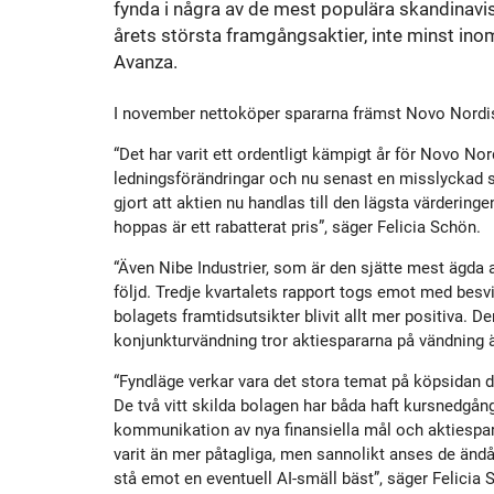
fynda i några av de mest populära skandinavis
Historik
Aktien
S
årets största framgångsaktier, inte minst ino
Avanza.
Utmärkelser
Primärkapitalinstrument
I november nettoköper spararna främst Novo Nordisk
Kultur
Kalender
“Det har varit ett ordentligt kämpigt år för Novo No
ledningsförändringar och nu senast en misslyckad stu
gjort att aktien nu handlas till den lägsta värderinge
Organisation
Förlagslån
hoppas är ett rabatterat pris”, säger Felicia Schön.
“Även Nibe Industrier, som är den sjätte mest ägda 
Avanza Fonder
följd. Tredje kvartalets rapport togs emot med bes
bolagets framtidsutsikter blivit allt mer positiva. 
konjunkturvändning tror aktiespararna på vändning äv
Avanza Pension
P
“Fyndläge verkar vara det stora temat på köpsidan d
De två vitt skilda bolagen har båda haft kursnedgå
Placera
kommunikation av nya finansiella mål och aktiespar
varit än mer påtagliga, men sannolikt anses de änd
stå emot en eventuell AI-smäll bäst”, säger Felicia 