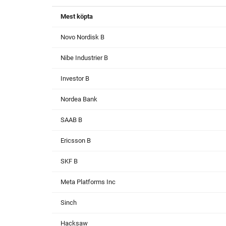
Mest köpta
Novo Nordisk B
Nibe Industrier B
Investor B
Nordea Bank
SAAB B
Ericsson B
SKF B
Meta Platforms Inc
Sinch
Hacksaw