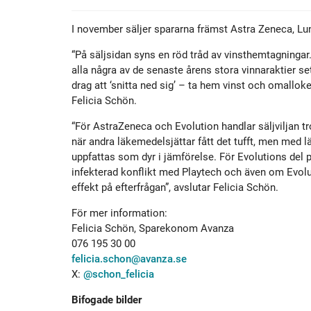
I november säljer spararna främst Astra Zeneca, Lu
“På säljsidan syns en röd tråd av vinsthemtagningar
alla några av de senaste årens stora vinnaraktier set
drag att ‘snitta ned sig’ – ta hem vinst och omalloker
Felicia Schön.
“För AstraZeneca och Evolution handlar säljviljan t
när andra läkemedelsjättar fått det tufft, men med l
uppfattas som dyr i jämförelse. För Evolutions del 
infekterad konflikt med Playtech och även om Evolut
effekt på efterfrågan”, avslutar Felicia Schön.
För mer information:
Felicia Schön, Sparekonom Avanza
076 195 30 00
felicia.schon@avanza.se
X:
@schon_felicia
Bifogade bilder