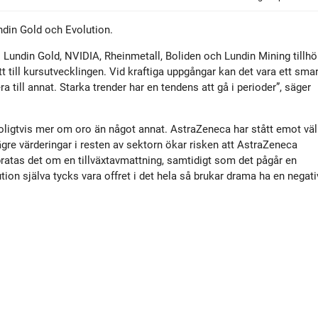
ndin Gold och Evolution.
. Lundin Gold, NVIDIA, Rheinmetall, Boliden och Lundin Mining tillhö
t till kursutvecklingen. Vid kraftiga uppgångar kan det vara ett smar
a till annat. Starka trender har en tendens att gå i perioder”, säger
roligtvis mer om oro än något annat. AstraZeneca har stått emot väl
ägre värderingar i resten av sektorn ökar risken att AstraZeneca
pratas det om en tillväxtavmattning, samtidigt som det pågår en
ion själva tycks vara offret i det hela så brukar drama ha en negati