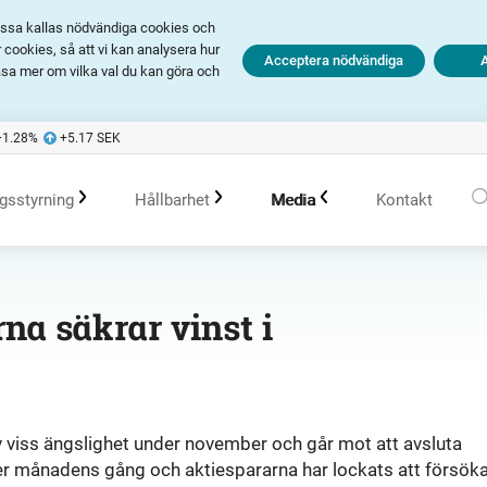
Dessa kallas nödvändiga cookies och
cookies, så att vi kan analysera hur
Acceptera nödvändiga
äsa mer om vilka val du kan göra och
+1.28
%
+5.17
SEK
gsstyrning
Hållbarhet
Media
Kontakt
olagsstyrningsrapporter
Hållbarhet i Avanza
Pressmeddelanden
na säkrar vinst i
er
Bolagsordning
Policys
Prenumerera
Bolagsstämma
Hållbarhetsarbete vid portföljförvaltning
Talespersoner
viss ängslighet under november och går mot att avsluta
der månadens gång och aktiespararna har lockats att försök