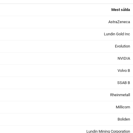
Mest sålda
AstraZeneca
Lundin Gold Inc
Evolution
NVIDIA
Volvo B
SSAB B
Rheinmetall
Millicom
Boliden
Lundin Mining Corporation