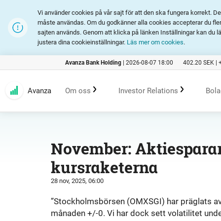
Vi använder cookies på vår sajt för att den ska fungera korrekt. 
måste användas. Om du godkänner alla cookies accepterar du fler 
sajten används. Genom att klicka på länken Inställningar kan du l
justera dina cookieinställningar.
Läs mer om cookies
.
Avanza Bank Holding
|
2026-08-07 18:00
402.20
SEK |
Avanza
Om oss
Investor Relations
Bola
Kundlöfte
En investering i Avanza
B
November: Aktiesparar
kursraketerna
Erbjudande
Rapporter och presentation
28 nov, 2025, 06:00
Marknadsföring
Finansiell statistik
”Stockholmsbörsen (OMXSGI) har präglats av 
månaden +/-0. Vi har dock sett volatilitet un