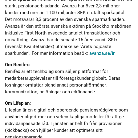
starkt pensionserbjudande. Avanza har över 2,3 miljoner
kunder med mer än 1 100 miljarder SEK i totalt sparkapital.
Det motsvarar 8,3 procent av den svenska sparmarknaden.
Avanza är den största svenska aktören på Stockholmsbörsen
inklusive First North avseende antalet transaktioner och
omsättning. Avanza har de senaste 16 åren vunnit SKI:s
(Svenskt Kvalitetsindex) utmärkelse "Årets nöjdaste
sparkunder". För mer information besök:
avanza.se/ir
Om Benifex:
Benifex är ett techbolag som säljer plattformar för
medarbetarupplevelser till företagskunder globalt. Deras
lösningar omfattar bland annat personalförmåner,
kommunikation, belöningar och erkännande.
Om Lifeplan:
Lifeplan är en digital och oberoende pensionsrådgivare som
använder algoritmer och vetenskapliga modeller för att ge
individanpassade råd. Tjänsten är helt fri från provisioner
(kickbacks) och hjälper kunder att optimera sitt
pensionssparande.