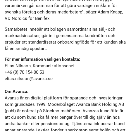
varumärken går samman för att göra vardagen enklare för
svenska företag och deras medarbetare", säger Adam Knapp,
VD Nordics för Benifex.
Samarbetet innebär att bolagen samordnar sina sälj- och
marknadsinsatser, går in i gemensamma kundmöten och
erbjuder ett standardiserat onboardingflöde för att kunden ska
få en smidig uppstart.
För mer information vänligen kontakta:
Elias Nilsson, Kommunikationschef
+46 (0) 70 154 00 53
elias.nilsson@avanza.se
Om Avanza:
Avanza är en digital plattform för sparande och investeringar
som grundades 1999. Moderbolaget Avanza Bank Holding AB
(publ) är noterat på Stockholmsbörsen. Avanzas kundlöfte är
att du som kund ska få mer pengar över till dig själv än hos
andra banker eller pensionsbolag. Tjänsterna inkluderar bland
annat sparande i aktier, fonder, sparkonton samt bolån och ett