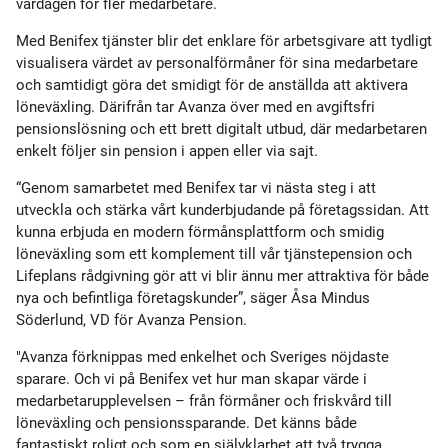
vardagen för fler medarbetare.
Med Benifex tjänster blir det enklare för arbetsgivare att tydligt
visualisera värdet av personalförmåner för sina medarbetare
och samtidigt göra det smidigt för de anställda att aktivera
löneväxling. Därifrån tar Avanza över med en avgiftsfri
pensionslösning och ett brett digitalt utbud, där medarbetaren
enkelt följer sin pension i appen eller via sajt.
“Genom samarbetet med Benifex tar vi nästa steg i att
utveckla och stärka vårt kunderbjudande på företagssidan. Att
kunna erbjuda en modern förmånsplattform och smidig
löneväxling som ett komplement till vår tjänstepension och
Lifeplans rådgivning gör att vi blir ännu mer attraktiva för både
nya och befintliga företagskunder”, säger Åsa Mindus
Söderlund, VD för Avanza Pension.
"Avanza förknippas med enkelhet och Sveriges nöjdaste
sparare. Och vi på Benifex vet hur man skapar värde i
medarbetarupplevelsen – från förmåner och friskvård till
löneväxling och pensionssparande. Det känns både
fantastiskt roligt och som en självklarhet att två trygga