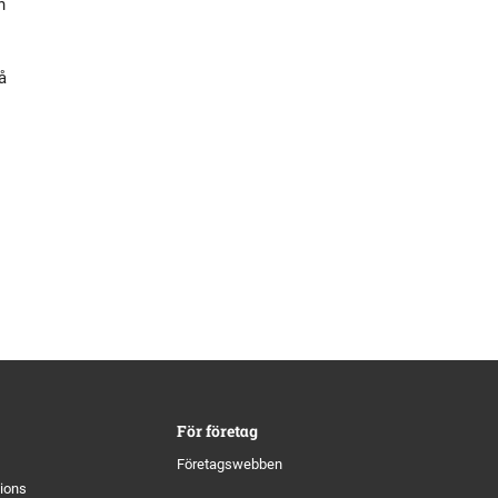
n
å
För företag
Företagswebben
tions