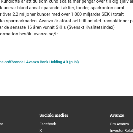
undlöfte är att du som kund ska få mer pengar över till dig själv ä
kluderar bland annat sparande i aktier, fonder, sparkonton samt
r över 2,2 miljoner kunder med över
1 000 miljarder SEK i totalt
ka sparmarknaden. Avanza är störst sett till antalet transaktioner p
de senaste 16 åren vunnit SKI:s (Svenskt Kvalitetsindex)
formation besök: avanza.se/ir
vice ordförande i Avanza Bank Holding AB (publ)
Sociala medier
Avanza
za
Facebook
Om Avanza
X
Investor Rela