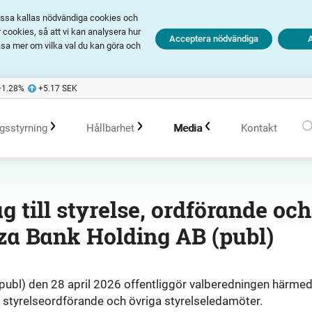
Dessa kallas nödvändiga cookies och
cookies, så att vi kan analysera hur
Acceptera nödvändiga
äsa mer om vilka val du kan göra och
+1.28
%
+5.17
SEK
gsstyrning
Hållbarhet
Media
Kontakt
olagsstyrningsrapporter
Hållbarhet i Avanza
Pressmeddelanden
 till styrelse, ordförande och
nza Bank Holding AB (publ)
er
Bolagsordning
Policys
Prenumerera
Bolagsstämma
Hållbarhetsarbete vid portföljförvaltning
Talespersoner
publ) den 28 april 2026 offentliggör valberedningen härme
e styrelseordförande och övriga styrelseledamöter.