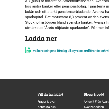
AB (publ) är noterat på Stockholmsbörsen. Avanzas k
hos andra banker eller pensionsbolag. Tjänsterna in
bolån och ett starkt pensionserbjudande. Avanza ha
sparkapital. Det motsvarar 8,3 procent av den svens
Stockholmsbörsen bland svenska banker. Avanza har 
utmärkelse "Årets nöjdaste sparkunder". För mer in
Ladda ner
Valberedningens förslag till styrelse, ordförande och 
Vill du ha hjälp?
Blogg & podd
Frågor & svar
Aktuellt Från Avan
Kontakta oss
Avanzapodden