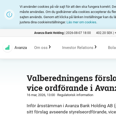
Vi använder cookies på vår sajt för att den ska fungera korrekt. 
måste användas. Om du godkänner alla cookies accepterar du fler 
sajten används. Genom att klicka på länken Inställningar kan du l
justera dina cookieinställningar.
Läs mer om cookies
.
Avanza Bank Holding
|
2026-08-07 18:00
402.20
SEK |
Avanza
Om oss
Investor Relations
Bola
Kundlöfte
En investering i Avanza
B
Valberedningens förslag
vice ordförande i Ava
Erbjudande
Rapporter och presentation
16 mar, 2026, 13:00
· Regulatorisk information
Marknadsföring
Finansiell statistik
Inför årsstämman i Avanza Bank Holding AB (
sitt förslag avseende styrelseordförande, vic