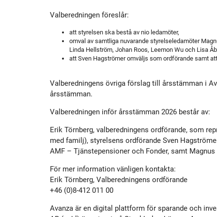
Historik
Aktien
S
Valberedningen föreslår:
att styrelsen ska bestå av nio ledamöter,
Utmärkelser
Primärkapitalinstrument
omval av samtliga nuvarande styrelseledamöter Magn
Linda Hellström, Johan Roos, Leemon Wu och Lisa Åb
att Sven Hagströmer omväljs som ordförande samt at
Kultur
Kalender
Valberedningens övriga förslag till årsstämman i A
årsstämman.
Organisation
Förlagslån
Valberedningen inför årsstämman 2026 består av:
Avanza Fonder
Erik Törnberg, valberedningens ordförande, som rep
med familj), styrelsens ordförande Sven Hagströme
AMF – Tjänstepensioner och Fonder, samt Magnus 
Avanza Pension
P
För mer information vänligen kontakta:
Erik Törnberg, Valberedningens ordförande
Placera
+46 (0)8-412 011 00
Avanza är en digital plattform för sparande och i