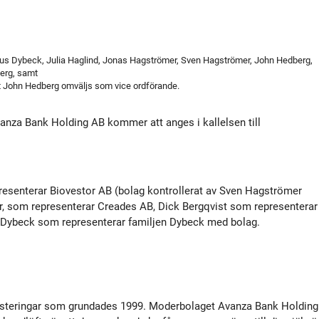
tyrelse
Bildbank
Koncernledning
Sociala medier
us Dybeck, Julia Haglind, Jonas Hagströmer, Sven Hagströmer, John Hedberg,
erg, samt
t John Hedberg omväljs som vice ordförande.
Valberedning
vanza Bank Holding AB kommer att anges i kallelsen till
Revisor
Incitamentsprogram
resenterar Biovestor AB (bolag kontrollerat av Sven Hagströmer
r, som representerar Creades AB, Dick Bergqvist som representerar
Dybeck som representerar familjen Dybeck med bolag.
olicys
nvesteringar som grundades 1999. Moderbolaget Avanza Bank Holding