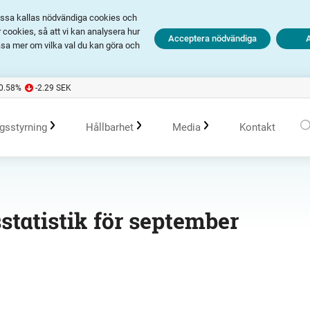
Dessa kallas nödvändiga cookies och
cookies, så att vi kan analysera hur
Acceptera nödvändiga
äsa mer om vilka val du kan göra och
-0.58
%
-2.29
SEK
gsstyrning
Hållbarhet
Media
Kontakt
olagsstyrningsrapporter
Kommande händelser
Hållbarhet i Avanza
Pressmeddelanden
tatistik för september
er
Bolagsordning
Tidigare händelser
Policys
Prenumerera
Bolagsstämma
Hållbarhetsarbete vid portföljförvaltning
Talespersoner