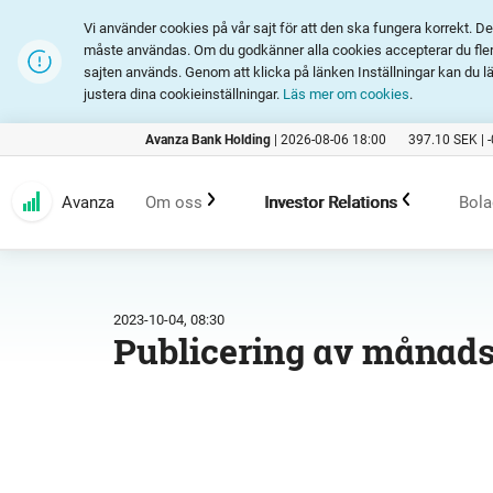
Vi använder cookies på vår sajt för att den ska fungera korrekt. 
måste användas. Om du godkänner alla cookies accepterar du fler 
sajten används. Genom att klicka på länken Inställningar kan du l
justera dina cookieinställningar.
Läs mer om cookies
.
Avanza Bank Holding
|
2026-08-06 18:00
397.10
SEK |
Avanza
Om oss
Investor Relations
Bola
Kundlöfte
En investering i Avanza
B
2023-10-04, 08:30
Publicering av månadss
Erbjudande
Rapporter och presentation
Marknadsföring
Finansiell statistik