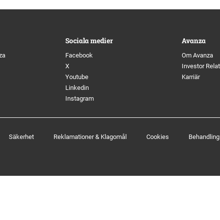
tyrelse
Bildbank
Koncernledning
Sociala medier
Sociala medier
Avanza
za
Facebook
Om Avanza
Valberedning
X
Investor Rela
Youtube
Karriär
Linkedin
Revisor
Instagram
Incitamentsprogram
Säkerhet
Reklamationer & Klagomål
Cookies
Behandling
olicys