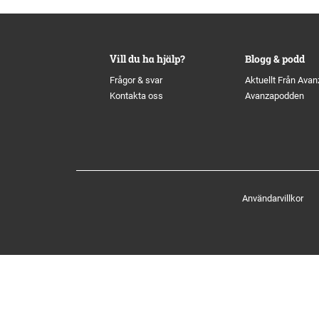
Historik
Aktien
S
Utmärkelser
Primärkapitalinstrument
Vill du ha hjälp?
Blogg & podd
Frågor & svar
Aktuellt Från Avan
Kontakta oss
Kultur
Kalender
Avanzapodden
Organisation
Förlagslån
Avanza Fonder
Användarvillkor
Avanza Pension
P
Placera