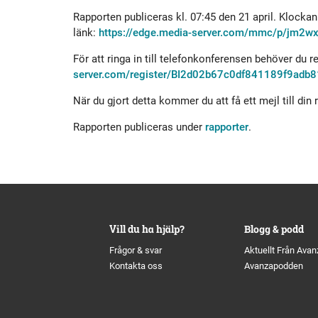
Historik
Aktien
S
Rapporten publiceras kl. 07:45 den 21 april. Klocka
länk:
https://edge.media-server.com/mmc/p/jm2w
Utmärkelser
Primärkapitalinstrument
För att ringa in till telefonkonferensen behöver du r
server.com/register/BI2d02b67c0df841189f9adb
Kultur
Kalender
När du gjort detta kommer du att få ett mejl till din
Rapporten publiceras under
rapporter
.
Organisation
Förlagslån
Avanza Fonder
Vill du ha hjälp?
Blogg & podd
Avanza Pension
P
Frågor & svar
Aktuellt Från Avan
Kontakta oss
Avanzapodden
Placera