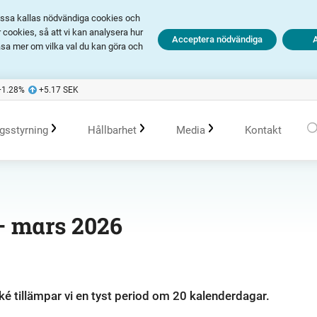
Dessa kallas nödvändiga cookies och
cookies, så att vi kan analysera hur
Acceptera nödvändiga
äsa mer om vilka val du kan göra och
+1.28
%
+5.17
SEK
gsstyrning
Hållbarhet
Media
Kontakt
olagsstyrningsrapporter
Kommande händelser
Hållbarhet i Avanza
Pressmeddelanden
 – mars 2026
er
Bolagsordning
Tidigare händelser
Policys
Prenumerera
Bolagsstämma
Hållbarhetsarbete vid portföljförvaltning
Talespersoner
é tillämpar vi en tyst period om 20 kalenderdagar.