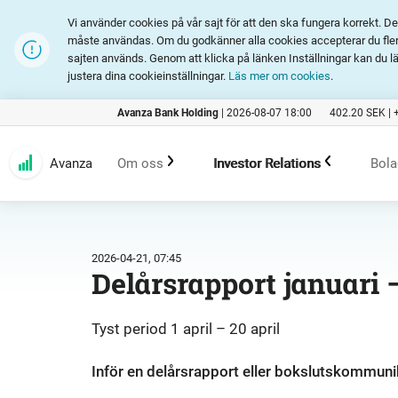
Vi använder cookies på vår sajt för att den ska fungera korrekt. 
måste användas. Om du godkänner alla cookies accepterar du fler 
sajten används. Genom att klicka på länken Inställningar kan du l
justera dina cookieinställningar.
Läs mer om cookies
.
Avanza Bank Holding
|
2026-08-07 18:00
402.20
SEK |
Avanza
Om oss
Investor Relations
Bola
Kundlöfte
En investering i Avanza
B
2026-04-21, 07:45
Delårsrapport januari
Erbjudande
Rapporter och presentation
Tyst period 1 april – 20 april
Marknadsföring
Finansiell statistik
Inför en delårsrapport eller bokslutskommunik