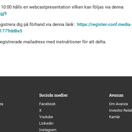
tyrelse
Bildbank
n 10:00 hålls en webcastpresentation vilken kan följas via denna
xgj9
Koncernledning
Sociala medier
egistrera dig på förhand via denna länk:
https://register-conf.media-
81779dd8e5
Valberedning
 registrerade mailadress med instruktioner för att delta.
Revisor
Incitamentsprogram
Sociala medier
Avanza
olicys
za
Facebook
Om Avanza
X
Investor Rela
Youtube
Karriär
Linkedin
Instagram