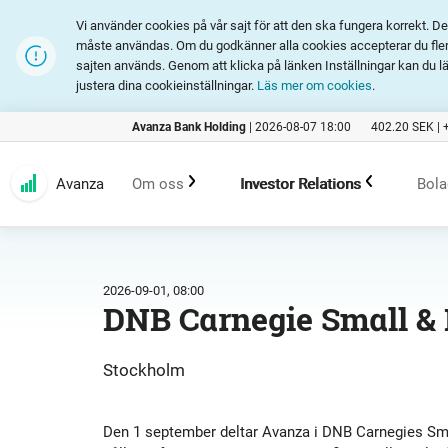
Vi använder cookies på vår sajt för att den ska fungera korrekt. 
måste användas. Om du godkänner alla cookies accepterar du fler 
sajten används. Genom att klicka på länken Inställningar kan du l
justera dina cookieinställningar.
Läs mer om cookies
.
Avanza Bank Holding
|
2026-08-07 18:00
402.20
SEK |
Avanza
Om oss
Investor Relations
Bola
Kundlöfte
En investering i Avanza
B
2026-09-01, 08:00
DNB Carnegie Small &
Erbjudande
Rapporter och presentation
Stockholm
Marknadsföring
Finansiell statistik
Den 1 september deltar Avanza i DNB Carnegies Sm