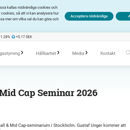
Dessa kallas nödvändiga cookies och
cookies, så att vi kan analysera hur
Acceptera nödvändiga
äsa mer om vilka val du kan göra och
+1.28
%
+5.17
SEK
gsstyrning
Hållbarhet
Media
Kontakt
olagsstyrningsrapporter
Kommande händelser
Hållbarhet i Avanza
Pressmeddelanden
 Mid Cap Seminar 2026
er
Bolagsordning
Tidigare händelser
Policys
Prenumerera
Bolagsstämma
Hållbarhetsarbete vid portföljförvaltning
Talespersoner
all & Mid Cap-seminarium i Stockholm. Gustaf Unger kommer att