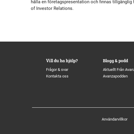
hålla en företagspresentation och finnas tillgängl
Historik
Aktien
S
of Investor Relations.
Utmärkelser
Primärkapitalinstrument
Kultur
Kalender
Organisation
Förlagslån
Vill du ha hjälp?
Blogg & podd
Frågor & svar
Aktuellt Från Avan
Kontakta oss
Avanzapodden
Avanza Fonder
Avanza Pension
P
Placera
Användarvillkor