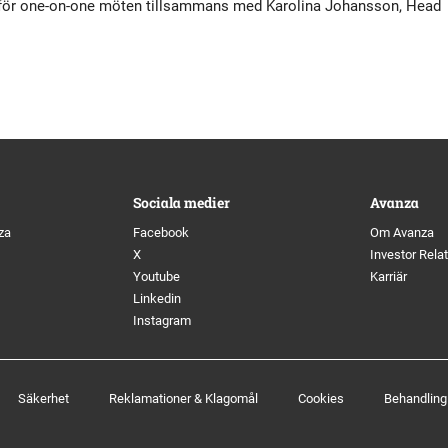
ig för one-on-one möten tillsammans med Karolina Johansson, Head
tyrelse
Bildbank
Koncernledning
Sociala medier
Valberedning
Revisor
Sociala medier
Avanza
za
Facebook
Om Avanza
X
Investor Rela
Incitamentsprogram
Youtube
Karriär
Linkedin
Instagram
olicys
Säkerhet
Reklamationer & Klagomål
Cookies
Behandling