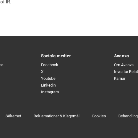
of IR.
tyrelse
Bildbank
Koncernledning
Sociala medier
Valberedning
Sociala medier
Avanza
Revisor
za
Facebook
Om Avanza
X
Investor Rela
Youtube
Karriär
Incitamentsprogram
Linkedin
Instagram
olicys
Säkerhet
Reklamationer & Klagomål
Cookies
Behandling