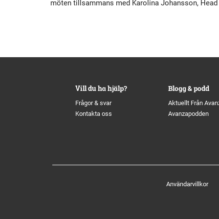
möten tillsammans med Karolina Johansson, Head 
Historik
Aktien
S
Utmärkelser
Primärkapitalinstrument
Kultur
Kalender
Vill du ha hjälp?
Blogg & podd
Organisation
Förlagslån
Frågor & svar
Aktuellt Från Avan
Kontakta oss
Avanzapodden
Avanza Fonder
Avanza Pension
P
Användarvillkor
Placera