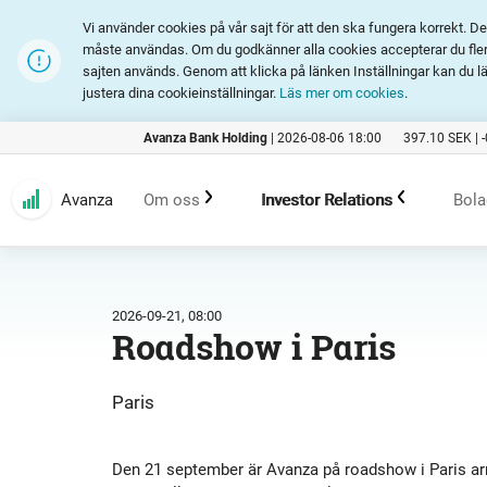
Vi använder cookies på vår sajt för att den ska fungera korrekt. 
måste användas. Om du godkänner alla cookies accepterar du fler 
sajten används. Genom att klicka på länken Inställningar kan du l
justera dina cookieinställningar.
Läs mer om cookies
.
Avanza Bank Holding
|
2026-08-06 18:00
397.10
SEK |
Avanza
Om oss
Investor Relations
Bola
Kundlöfte
En investering i Avanza
B
2026-09-21, 08:00
Roadshow i Paris
Erbjudande
Rapporter och presentation
Paris
Marknadsföring
Finansiell statistik
Den 21 september är Avanza på roadshow i Paris arra