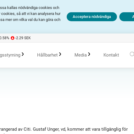
Dessa kallas nödvändiga cookies och
cookies, så att vi kan analysera hur
Acceptera nödvändiga
äsa mer om vilka val du kan göra och
-0.58
%
-2.29
SEK
gsstyrning
Hållbarhet
Media
Kontakt
olagsstyrningsrapporter
Kommande händelser
Hållbarhet i Avanza
Pressmeddelanden
er
Bolagsordning
Tidigare händelser
Policys
Prenumerera
Bolagsstämma
Hållbarhetsarbete vid portföljförvaltning
Talespersoner
ngerad av Citi. Gustaf Unger, vd, kommer att vara tillgänglig för