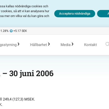
Dessa kallas nödvändiga cookies och
cookies, så att vi kan analysera hur
Acceptera nödvändiga
äsa mer om vilka val du kan göra och
+1.28
%
+5.17
SEK
gsstyrning
Hållbarhet
Media
Kontakt
olagsstyrningsrapporter
Årsredovisningar och delårsrapporter
Hållbarhet i Avanza
Pressmeddelanden
 – 30 juni 2006
er
Bolagsordning
Presentationer
Policys
Prenumerera
Bolagsstämma
Transcripts
Hållbarhetsarbete vid portföljförvaltning
Talespersoner
ll 249,4 (127,3) MSEK.
K.