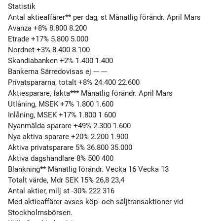
Statistik
Antal aktieaffärer** per dag, st Månatlig förändr. April Mars
Avanza +8% 8.800 8.200
Etrade +17% 5.800 5.000
Nordnet +3% 8.400 8.100
Skandiabanken +2% 1.400 1.400
Bankerna Särredovisas ej --- ---
Privatspararna, totalt +8% 24.400 22.600
Aktiesparare, fakta*** Månatlig förändr. April Mars
Utlåning, MSEK +7% 1.800 1.600
Inlåning, MSEK +17% 1.800 1 600
Nyanmälda sparare +49% 2.300 1.600
Nya aktiva sparare +20% 2.200 1.900
Aktiva privatsparare 5% 36.800 35.000
Aktiva dagshandlare 8% 500 400
Blankning** Månatlig förändr. Vecka 16 Vecka 13
Totalt värde, Mdr SEK 15% 26,8 23,4
Antal aktier, milj st -30% 222 316
Med aktieaffärer avses köp- och säljtransaktioner vid
Stockholmsbörsen.