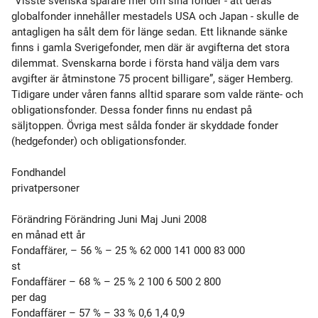
“Visste svenska sparare mer om sina fonder - att deras
globalfonder innehåller mestadels USA och Japan - skulle de
antagligen ha sålt dem för länge sedan. Ett liknande sänke
finns i gamla Sverigefonder, men där är avgifterna det stora
dilemmat. Svenskarna borde i första hand välja dem vars
avgifter är åtminstone 75 procent billigare”, säger Hemberg.
Tidigare under våren fanns alltid sparare som valde ränte- och
obligationsfonder. Dessa fonder finns nu endast på
säljtoppen. Övriga mest sålda fonder är skyddade fonder
(hedgefonder) och obligationsfonder.
Fondhandel
privatpersoner
Förändring Förändring Juni Maj Juni 2008
en månad ett år
Fondaffärer, – 56 % – 25 % 62 000 141 000 83 000
st
Fondaffärer – 68 % – 25 % 2 100 6 500 2 800
per dag
Fondaffärer – 57 % – 33 % 0,6 1,4 0,9