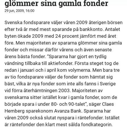
glömmer sina gamla fonder
29 jun, 2009, 16:00
Svenska fondsparare väljer våren 2009 återigen börsen
efter två år med mest sparande på bankkonto. Antalet
byten ökade 2009 med 24 procent jämfört med året
före. Men majoriteten av spararna glömmer sina gamla
fonder och missar därför vårens och även senaste
årens bästa fonder. “Spararna har gjort en tydlig
vändning tillbaka till aktiefonder. Första steget tog de
redan i januari och i april kom volymerna. Men bara tre
av tio fondsparare väljer de fonder som hämtat sig
bäst, vilka är nya fonder som inte alls fanns i Sverige
vid förra återhämtningen 2003. Majoriteten av
svenskarna sitter istället kvar i gamla fonder, som de
började spara i under 80- och 90-talet”, säger Claes
Hemberg sparekonom Avanza Bank. Spararna har
våren 2009 också slutat nyspara i räntefonder. Istället
är räntefonder den klart mest sålda fondkategorin.