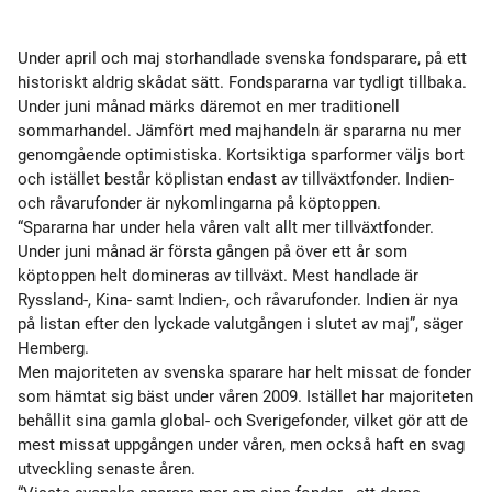
Under april och maj storhandlade svenska fondsparare, på ett
historiskt aldrig skådat sätt. Fondspararna var tydligt tillbaka.
Under juni månad märks däremot en mer traditionell
sommarhandel. Jämfört med majhandeln är spararna nu mer
genomgående optimistiska. Kortsiktiga sparformer väljs bort
och istället består köplistan endast av tillväxtfonder. Indien-
och råvarufonder är nykomlingarna på köptoppen.
“Spararna har under hela våren valt allt mer tillväxtfonder.
Under juni månad är första gången på över ett år som
köptoppen helt domineras av tillväxt. Mest handlade är
Ryssland-, Kina- samt Indien-, och råvarufonder. Indien är nya
på listan efter den lyckade valutgången i slutet av maj”, säger
Hemberg.
Men majoriteten av svenska sparare har helt missat de fonder
som hämtat sig bäst under våren 2009. Istället har majoriteten
behållit sina gamla global- och Sverigefonder, vilket gör att de
mest missat uppgången under våren, men också haft en svag
utveckling senaste åren.