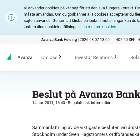
Vi använder cookies på vår sajt för att den ska fungera korrekt. 
måste användas. Om du godkänner alla cookies accepterar du fler 
sajten används. Genom att klicka på länken Inställningar kan du l
justera dina cookieinställningar.
Läs mer om cookies
.
Avanza Bank Holding
|
2026-08-07 18:00
402.20
SEK |
Avanza
Om oss
Investor Relations
Bola
Kundlöfte
En investering i Avanza
B
Beslut på Avanza Ban
14 apr, 2011, 16:40
· Regulatorisk information
Erbjudande
Rapporter och presentation
Marknadsföring
Finansiell statistik
Sammanfattning av de viktigaste besluten vid årss
Stockholm under Sven Hagströmers ordförandeska