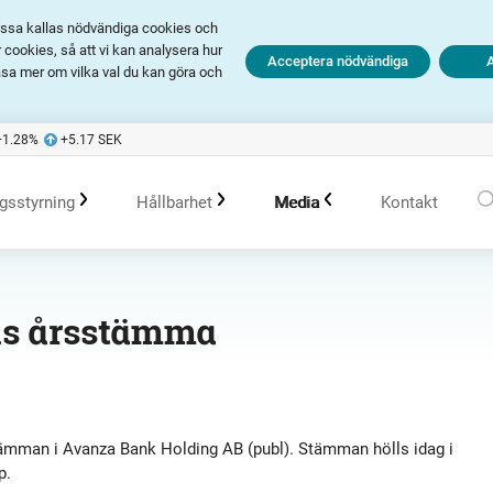
Dessa kallas nödvändiga cookies och
cookies, så att vi kan analysera hur
Acceptera nödvändiga
äsa mer om vilka val du kan göra och
+1.28
%
+5.17
SEK
gsstyrning
Hållbarhet
Media
Kontakt
olagsstyrningsrapporter
Hållbarhet i Avanza
Pressmeddelanden
ks årsstämma
er
Bolagsordning
Policys
Prenumerera
Bolagsstämma
Hållbarhetsarbete vid portföljförvaltning
Talespersoner
tämman i Avanza Bank Holding AB (publ). Stämman hölls idag i
p.