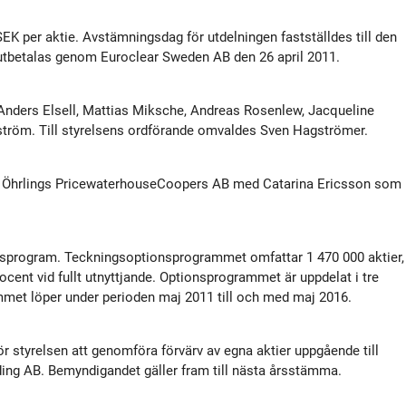
tyrelse
Bildbank
SEK per aktie. Avstämningsdag för utdelningen fastställdes till den
 utbetalas genom Euroclear Sweden AB den 26 april 2011.
Koncernledning
Sociala medier
Anders Elsell, Mattias Miksche, Andreas Rosenlew, Jacqueline
Valberedning
ström. Till styrelsens ordförande omvaldes Sven Hagströmer.
Revisor
se Öhrlings PricewaterhouseCoopers AB med Catarina Ericsson som
Incitamentsprogram
sprogram. Teckningsoptionsprogrammet omfattar 1 470 000 aktier,
ent vid fullt utnyttjande. Optionsprogrammet är uppdelat i tre
olicys
met löper under perioden maj 2011 till och med maj 2016.
styrelsen att genomföra förvärv av egna aktier uppgående till
ing AB. Bemyndigandet gäller fram till nästa årsstämma.