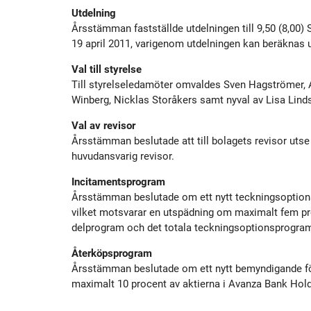
Historik
Aktien
S
Utdelning
Årsstämman fastställde utdelningen till 9,50 (8,00) 
19 april 2011, varigenom utdelningen kan beräknas
Utmärkelser
Primärkapitalinstrument
Val till styrelse
Till styrelseledamöter omvaldes Sven Hagströmer, 
Kultur
Kalender
Winberg, Nicklas Storåkers samt nyval av Lisa Lind
Val av revisor
Organisation
Förlagslån
Årsstämman beslutade att till bolagets revisor ut
huvudansvarig revisor.
Incitamentsprogram
Avanza Fonder
Årsstämman beslutade om ett nytt teckningsoption
vilket motsvarar en utspädning om maximalt fem proc
Avanza Pension
P
delprogram och det totala teckningsoptionsprogram
Återköpsprogram
Årsstämman beslutade om ett nytt bemyndigande för 
Placera
maximalt 10 procent av aktierna i Avanza Bank Hold