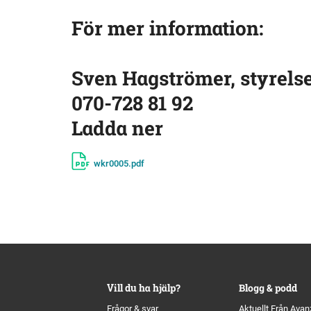
För mer information:
Sven Hagströmer, styrels
070-728 81 92
Ladda ner
wkr0005.pdf
Vill du ha hjälp?
Blogg & podd
Frågor & svar
Aktuellt Från Avan