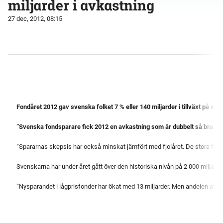
miljarder i avkastning
27 dec, 2012, 08:15
Fondåret 2012 gav svenska folket 7 % eller 140 miljarder i tillväxt på sin
”Svenska fondsparare fick 2012 en avkastning som är dubbelt så bra som
”Spararnas skepsis har också minskat jämfört med fjolåret. De stora för
Svenskarna har under året gått över den historiska nivån på 2 000 miljard
”Nysparandet i lågprisfonder har ökat med 13 miljarder. Men andelen av he