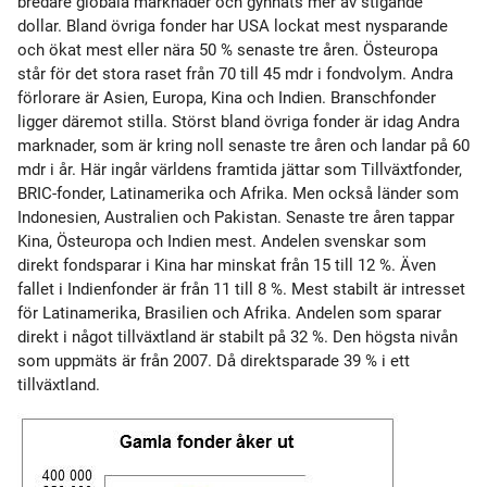
bredare globala marknader och gynnats mer av stigande
dollar. Bland övriga fonder har USA lockat mest nysparande
och ökat mest eller nära 50 % senaste tre åren. Östeuropa
står för det stora raset från 70 till 45 mdr i fondvolym. Andra
förlorare är Asien, Europa, Kina och Indien. Branschfonder
ligger däremot stilla. Störst bland övriga fonder är idag Andra
marknader, som är kring noll senaste tre åren och landar på 60
mdr i år. Här ingår världens framtida jättar som Tillväxtfonder,
BRIC-fonder, Latinamerika och Afrika. Men också länder som
Indonesien, Australien och Pakistan. Senaste tre åren tappar
Kina, Östeuropa och Indien mest. Andelen svenskar som
direkt fondsparar i Kina har minskat från 15 till 12 %. Även
fallet i Indienfonder är från 11 till 8 %. Mest stabilt är intresset
för Latinamerika, Brasilien och Afrika. Andelen som sparar
direkt i något tillväxtland är stabilt på 32 %. Den högsta nivån
som uppmäts är från 2007. Då direktsparade 39 % i ett
tillväxtland.