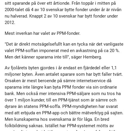
sitt sparande på över ett årtionde. Från toppår i mitten på
2000-talet då 4 av 10 svenskar bytte fonder under år är nivån
nu halverad. Knappt 2 av 10 svenskar har bytt fonder under
2012.
Mest inverkan har valet av PPM-fonder.
"Det är direkt motsägelsefullt kan en tycka när det vanligaste
valet PPM-soffan imponerat med en avkastning på ca 20 %.
Men det känner spararna inte till", säger Hemberg.
Av fjolårets byten gjordes i år endast en fjärdedel eller 1,1
miljoner byten. Även antalet sparare som har bytt faller tvärt.
Orsaken är mest beroende på sämre internetservice då
spararna inte längre kan byta PPM fonder via sin ordinarie
bank. Men också mer intensiva PPM-säljare som nu tros ha
över 1 miljon kunder, till en PPM-tjänst som är sämre och
dyrare än statens PPM-soffa. PPM-myndigheten har svarat
med att erbjuda en PPM-app och bättre mätverktyg på sajten.
Men kunskaperna hos svenskarna är för låga. En bred
folkbildning saknas. Istället har PPM-systemet mötts av