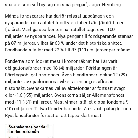
sparare som vill bry sig om sina pengar”, säger Hemberg.
Många fondsparare har därför missat uppgången och
nysparandet och antalet fondbyten faller tvärt jämfört med
fjolåret. Vanliga sparkonton har istället tagit över 100
miljarder av nysparandet. Nya pengar till fondsparande stannar
på 87 miljarder, vilket är 63 % under det historiska snittet.
Fondhandeln faller med 22 % till 87 (111) miljarder per månad.
Fonderna som lockat mest i kronor räknat har i år varit
obligationsfonder med 18 (4) miljarder. Förklaringen är
Företagsobligationsfonder. Även blandfonder lockar 12 (29)
miljarder av sparkronorna, vilket är en högre siffra än
historiskt. Svenskarnas val av aktiefonder är fortsatt svagt
eller -1,6 (-55) miljarder. Svenskarna säljer Allemansfonder
med -11 (-31) miljarder. Mest vinner istället globalfonderna 9
(10) miljarder. Tillväxtfonder har under året vuxit påtagligt och
Rysslandsfonder fortsätter att tappa klart mest.