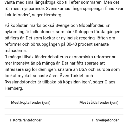
vänta med sina långsiktiga köp till efter sommaren. Men det
rör mest nysparande. Svenskarnas långa sparpengar finns kvar
i aktiefonder”, säger Hemberg.
På köplistan märks också Sverige och Globalfonder. En
nykomling är Indienfonder, som når köptoppen första gången
på flera år. Det som lockar är ny indisk regering, löften om
reformer och börsuppgången på 30-40 procent senaste
månaderna.
”I många tillväxtländer debatteras ekonomiska reformer nu
mer intensivt än på många år. Det har fått sparare att
intressera sig för dem igen, snarare än USA och Europa som
lockat mycket senaste åren. Även Turkiet- och
Rysslandsfonder är tillbaka på köpsidan igen”, säger Claes
Hemberg.
Mest köpta fonder (juni)
Mest sålda fonder (juni)
1. Korta räntefonder
1. Sverigefonder