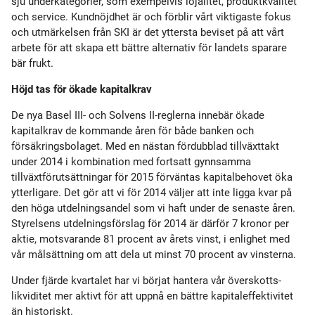
sju underkategorier, som exempelvis lojalitet, produktkvalitet
och service. Kundnöjdhet är och förblir vårt viktigaste fokus
och utmärkelsen från SKI är det yttersta beviset på att vårt
arbete för att skapa ett bättre alternativ för landets sparare
bär frukt.
Höjd tas för ökade kapitalkrav
De nya Basel III- och Solvens II-reglerna innebär ökade
kapitalkrav de kommande åren för både banken och
försäkringsbolaget. Med en nästan fördubblad tillväxttakt
under 2014 i kombination med fortsatt gynnsamma
tillväxtförutsättningar för 2015 förväntas kapitalbehovet öka
ytterligare. Det gör att vi för 2014 väljer att inte ligga kvar på
den höga utdelningsandel som vi haft under de senaste åren.
Styrelsens utdelningsförslag för 2014 är därför 7 kronor per
aktie, motsvarande 81 procent av årets vinst, i enlighet med
vår målsättning om att dela ut minst 70 procent av vinsterna.
Under fjärde kvartalet har vi börjat hantera vår överskotts-
likviditet mer aktivt för att uppnå en bättre kapitaleffektivitet
än historiskt.