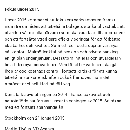
Fokus under 2015
Under 2015 kommer vi att fokusera verksamheten främst
inom tre områden; att bibehålla bolagets starka tillväxttakt, att
utveckla vår mobila närvaro (som ska vara klar till sommaren)
och att fortsätta ytterligare effektiviseringar för att förbättra
skalbarhet och kvalitet. Som ett led i detta öppnar vårt nya
säljkontor i Malmö inriktat på pension och private banking
enligt plan under januari. Dessutom initierar och utvärderar vi
hela tiden nya innovationer. Men för att ekvationen ska gå
ihop är god kostnadskontroll fortsatt kritiskt för att kunna
bibehålla konkurrenskraften också framöver. Inom det
området är vi helt klart på rätt väg.
Den starka avslutningen på 2014 i handelsaktivitet och
nettoinflöde har fortsatt under inledningen av 2015. Så räkna
med ett fortsatt spännande år!
Stockholm den 21 januari 2015
Martin Tivéus, VD Avanza