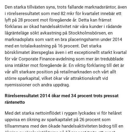
Den starka tillväxten syns, trots fallande marknadsräntor, även
i rörelseresultatet som med 82 mkr för kvartalet innebär ett
lyft på 28 procent mot föregående år. Detta kan främst
förklaras av ökad handelsaktivitet när våra kunder i rådande
lågränteläge sökt avkastning på Stockholmsbörsen, en
marknadsplats som varit en bra placeringshamn under 2014
med en totalavkastning på 16 procent. Det starka
börsklimatet återspeglas även i ett exceptionellt starkt kvartal
för vår Corporate Finance-avdelning som mer än tredubblade
sina intäkter mot föregående år. En viktig förklaring till det är
vår allt starkare position på retailmarknaden och vårt allt
större sparkapital, vilket ökar vår attraktionskraft vid
nyemissioner och andra uppdrag.
Rörelseresultatet 2014 ökar med 34 procent trots pressat
räntenetto
Med det starka nettoinflödet i ryggen lyckades vi för helåret
uppvisa en ökning av sparkapitalet på 26 procent som
tillsammans med den ökade handelsaktiviteten bidrog till en