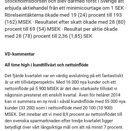
Stockholmsbörsen och blev därmed först i Sverige att
erbjuda aktiehandel från ett minimicourtage om 1 SEK ·
Rörelseintäkterna ökade med 19 (24) procent till 193
(162) MSEK · Resultatet efter skatt ökade med 28 (80)
procent till 69 (54) MSEK · Resultat per aktie ökade
med 28 (78) procent till 2,36 (1,85) SEK
VD-kommentar
All time high i kundtillväxt och nettoinflöde
Det fjärde kvartalet var en värdig avslutning på ett fantastiskt
år ur ett tillväxtperspektiv. Med 16 000 nya kunder och ett
nettoinflöde på 5 900 MSEK är det den starkaste tillväxt vi
någonsin presterat ett enskilt kvartal. Även för helåret 2014
kan vi summera en ny nivå i såväl kundinflöde med 55 000 nya
kunder (33 200) som i nettoinflöde med 20 100 (10 900)
MSEK. Det innebar att vi med 8,9 procent av nettoinflödet till
den svenska sparmarknaden efter tredje kvartalet ligger
betydligt över vårt långsiktiga mål om att nå minst 7 procent.