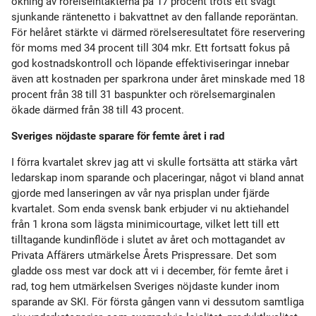
ökning av rörelseintäkterna på 17 procent trots ett svagt
sjunkande räntenetto i bakvattnet av den fallande reporäntan.
För helåret stärkte vi därmed rörelseresultatet före reservering
för moms med 34 procent till 304 mkr. Ett fortsatt fokus på
god kostnadskontroll och löpande effektiviseringar innebar
även att kostnaden per sparkrona under året minskade med 18
procent från 38 till 31 baspunkter och rörelsemarginalen
ökade därmed från 38 till 43 procent.
Sveriges nöjdaste sparare för femte året i rad
I förra kvartalet skrev jag att vi skulle fortsätta att stärka vårt
ledarskap inom sparande och placeringar, något vi bland annat
gjorde med lanseringen av vår nya prisplan under fjärde
kvartalet. Som enda svensk bank erbjuder vi nu aktiehandel
från 1 krona som lägsta minimicourtage, vilket lett till ett
tilltagande kundinflöde i slutet av året och mottagandet av
Privata Affärers utmärkelse Årets Prispressare. Det som
gladde oss mest var dock att vi i december, för femte året i
rad, tog hem utmärkelsen Sveriges nöjdaste kunder inom
sparande av SKI. För första gången vann vi dessutom samtliga