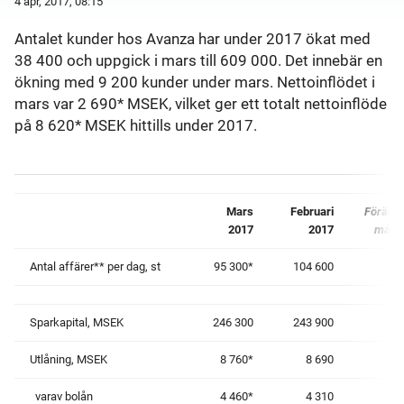
4 apr, 2017, 08:15
Antalet kunder hos Avanza har under 2017 ökat med
38 400 och uppgick i mars till 609 000. Det innebär en
ökning med 9 200 kunder under mars. Nettoinflödet i
mars var 2 690* MSEK, vilket ger ett totalt nettoinflöde
på 8 620* MSEK hittills under 2017.
Mars
Februari
Förändr
2017
2017
måna
Antal affärer** per dag, st
95 300
*
104 600
Sparkapital, MSEK
246 300
243 900
Utlåning, MSEK
8 760*
8 690
varav bolån
4 460*
4 310