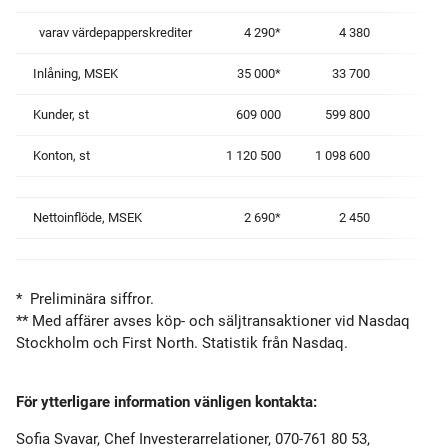
varav värdepapperskrediter
4 290*
4 380
Inlåning, MSEK
35 000*
33 700
Kunder, st
609 000
599 800
Konton, st
1 120 500
1 098 600
Nettoinflöde, MSEK
2 690*
2 450
* Preliminära siffror.
** Med affärer avses köp- och säljtransaktioner vid Nasdaq
Stockholm och First North. Statistik från Nasdaq.
För ytterligare information vänligen kontakta:
Sofia Svavar, Chef Investerarrelationer, 070-761 80 53,