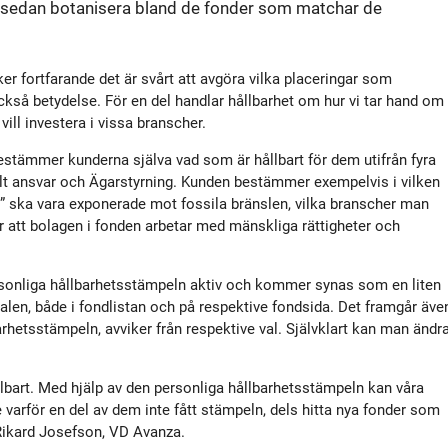
t sedan botanisera bland de fonder som matchar de
tyrelse
Bildbank
Koncernledning
Sociala medier
ker fortfarande det är svårt att avgöra vilka placeringar som
ckså betydelse. För en del handlar hållbarhet om hur vi tar hand om
ill investera i vissa branscher.
Valberedning
estämmer kunderna själva vad som är hållbart för dem utifrån fyra
ialt ansvar och Ägarstyrning. Kunden bestämmer exempelvis i vilken
Revisor
” ska vara exponerade mot fossila bränslen, vilka branscher man
 är att bolagen i fonden arbetar med mänskliga rättigheter och
Incitamentsprogram
rsonliga hållbarhetsstämpeln aktiv och kommer synas som en liten
len, både i fondlistan och på respektive fondsida. Det framgår äve
olicys
barhetsstämpeln, avviker från respektive val. Självklart kan man ändr
hållbart. Med hjälp av den personliga hållbarhetsstämpeln kan våra
 varför en del av dem inte fått stämpeln, dels hitta nya fonder som
 Rikard Josefson, VD Avanza.