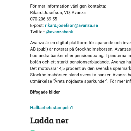
För mer information vänligen kontakta:
Rikard Josefson, VD, Avanza
070-206 69 55
E-post:
rikard.josefson@avanza.se
Twitter:
@avanzabank
Avanza är en digital plattform för sparande och i
AB (publ) är noterat på Stockholmsbörsen. Avanzas k
hos andra banker eller pensionsbolag. Tjänsterna in
bolån och ett starkt pensionserbjudande. Avanza har
Det motsvarar 4,5 procent av den svenska sparmarkna
Stockholmsbörsen bland svenska banker. Avanza har 
utmärkelse “Årets nöjdaste sparkunder”. För mer in
Bifogade bilder
Hallbarhetsstampeln1
Ladda ner