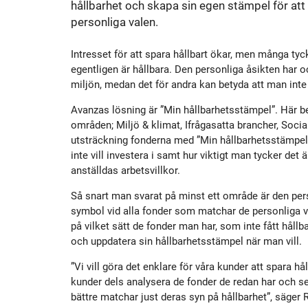
hållbarhet och skapa sin egen stämpel för at
Historik
Aktien
S
personliga valen.
Utmärkelser
Primärkapitalinstrument
Intresset för att spara hållbart ökar, men många tyc
egentligen är hållbara. Den personliga åsikten har o
miljön, medan det för andra kan betyda att man inte v
Kultur
Kalender
Avanzas lösning är ”Min hållbarhetsstämpel”. Här b
områden; Miljö & klimat, Ifrågasatta brancher, Soc
Organisation
Förlagslån
utsträckning fonderna med ”Min hållbarhetsstämpel
inte vill investera i samt hur viktigt man tycker det
anställdas arbetsvillkor.
Avanza Fonder
Så snart man svarat på minst ett område är den pe
symbol vid alla fonder som matchar de personliga va
Avanza Pension
P
på vilket sätt de fonder man har, som inte fått håll
och uppdatera sin hållbarhetsstämpel när man vill.
”Vi vill göra det enklare för våra kunder att spara 
Placera
kunder dels analysera de fonder de redan har och se
bättre matchar just deras syn på hållbarhet”, säger