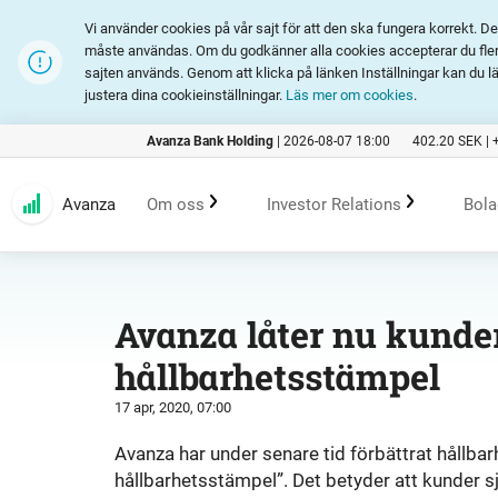
Vi använder cookies på vår sajt för att den ska fungera korrekt. 
måste användas. Om du godkänner alla cookies accepterar du fler 
sajten används. Genom att klicka på länken Inställningar kan du l
justera dina cookieinställningar.
Läs mer om cookies
.
Avanza Bank Holding
|
2026-08-07 18:00
402.20
SEK |
Avanza
Om oss
Investor Relations
Bola
Kundlöfte
En investering i Avanza
B
Avanza låter nu kunde
hållbarhetsstämpel
Erbjudande
Rapporter och presentation
17 apr, 2020, 07:00
Marknadsföring
Finansiell statistik
Avanza har under senare tid förbättrat hållba
hållbarhetsstämpel”. Det betyder att kunder sjä