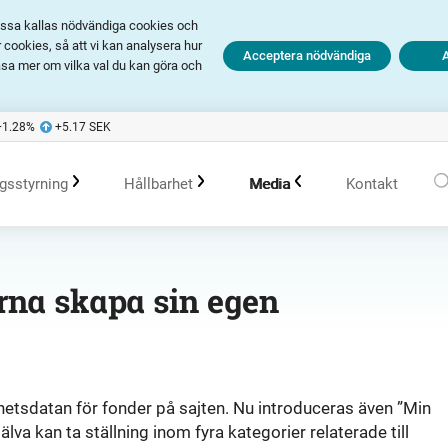
Dessa kallas nödvändiga cookies och
cookies, så att vi kan analysera hur
Acceptera nödvändiga
äsa mer om vilka val du kan göra och
+1.28
%
+5.17
SEK
gsstyrning
Hållbarhet
Media
Kontakt
olagsstyrningsrapporter
Hållbarhet i Avanza
Pressmeddelanden
rna skapa sin egen
er
Bolagsordning
Policys
Prenumerera
Bolagsstämma
Hållbarhetsarbete vid portföljförvaltning
Talespersoner
rhetsdatan för fonder på sajten. Nu introduceras även ”Min
lva kan ta ställning inom fyra kategorier relaterade till