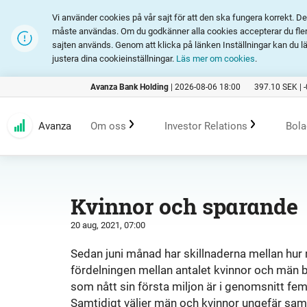
Vi använder cookies på vår sajt för att den ska fungera korrekt. 
måste användas. Om du godkänner alla cookies accepterar du fler 
sajten används. Genom att klicka på länken Inställningar kan du l
justera dina cookieinställningar.
Läs mer om cookies
.
Avanza Bank Holding
|
2026-08-06 18:00
397.10
SEK |
Avanza
Om oss
Investor Relations
Bola
Kundlöfte
En investering i Avanza
B
Kvinnor och sparande
20 aug, 2021, 07:00
Erbjudande
Rapporter och presentation
Sedan juni månad har skillnaderna mellan hur
fördelningen mellan antalet kvinnor och män
Marknadsföring
Finansiell statistik
som nått sin första miljon är i genomsnitt fem
Samtidigt väljer män och kvinnor ungefär sam