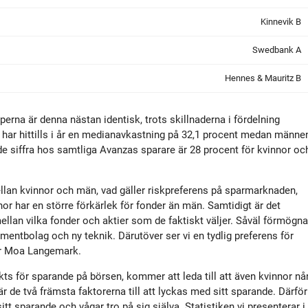
Kinnevik B
Swedbank A
Hennes & Mauritz B
erna är denna nästan identisk, trots skillnaderna i fördelning
 har hittills i år en medianavkastning på 32,1 procent medan männe
 siffra hos samtliga Avanzas sparare är 28 procent för kvinnor oc
ellan kvinnor och män, vad gäller riskpreferens på sparmarknaden,
r har en större förkärlek för fonder än män. Samtidigt är det
 mellan vilka fonder och aktier som de faktiskt väljer. Såväl förmögna
mentbolag och ny teknik. Därutöver ser vi en tydlig preferens för
ger Moa Langemark.
ts för sparande på börsen, kommer att leda till att även kvinnor nå
r de två främsta faktorerna till att lyckas med sitt sparande. Därför
tt sparande och vågar tro på sig själva. Statistiken vi presenterar i