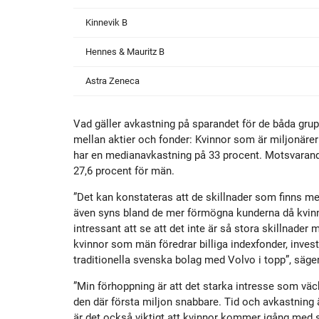
Kinnevik B
Hennes & Mauritz B
Astra Zeneca
Vad gäller avkastning på sparandet för de båda grupp
mellan aktier och fonder: Kvinnor som är miljonärer
har en medianavkastning på 33 procent. Motsvarande
27,6 procent för män.
”Det kan konstateras att de skillnader som finns m
även syns bland de mer förmögna kunderna då kvinno
intressant att se att det inte är så stora skillnader
kvinnor som män föredrar billiga indexfonder, invest
traditionella svenska bolag med Volvo i topp”, sä
”Min förhoppning är att det starka intresse som väck
den där första miljon snabbare. Tid och avkastning ä
är det också viktigt att kvinnor kommer igång med si