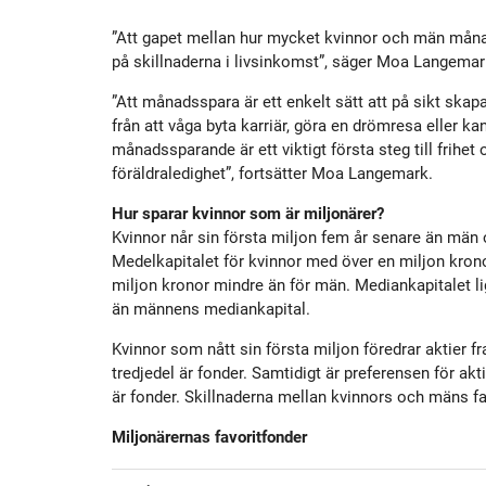
”Att gapet mellan hur mycket kvinnor och män månads
på skillnaderna i livsinkomst”, säger Moa Langemar
”Att månadsspara är ett enkelt sätt att på sikt skapa 
från att våga byta karriär, göra en drömresa eller ka
månadssparande är ett viktigt första steg till frihet
föräldraledighet”, fortsätter Moa Langemark.
Hur sparar kvinnor som är miljonärer?
Kvinnor når sin första miljon fem år senare än män o
Medelkapitalet för kvinnor med över en miljon kronor
miljon kronor mindre än för män. Mediankapitalet li
än männens mediankapital.
Kvinnor som nått sin första miljon föredrar aktier f
tredjedel är fonder. Samtidigt är preferensen för ak
är fonder. Skillnaderna mellan kvinnors och mäns fav
Miljonärernas favoritfonder