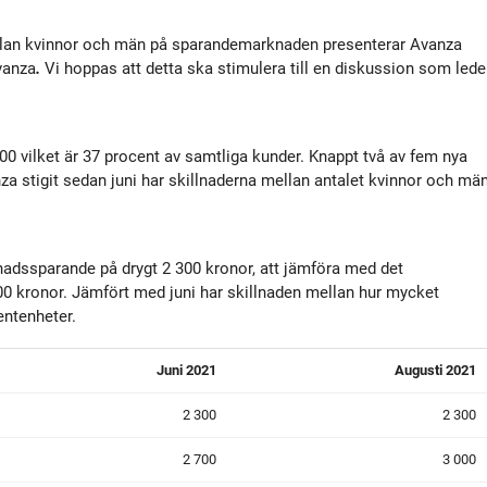
tyrelse
Bildbank
llan kvinnor och män på sparandemarknaden presenterar Avanza
vanza
.
Vi hoppas att detta ska stimulera till en diskussion som lede
Koncernledning
Sociala medier
Valberedning
00 vilket är 37 procent av samtliga kunder. Knappt två av fem nya
a stigit sedan juni har skillnaderna mellan antalet kvinnor och mä
Revisor
nadssparande på drygt 2 300 kronor, att jämföra med det
Incitamentsprogram
 kronor. Jämfört med juni har skillnaden mellan hur mycket
ntenheter.
olicys
Juni 2021
Augusti 2021
2 300
2 300
2 700
3 000