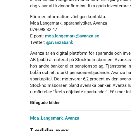
dag visar att kvinnor är minst lika goda investera
För mer information vänligen kontakta:
Moa Langemark, sparanalytiker, Avanza
079-098 32 47
E-post:
moa.langemark@avanza.se
Twitter:
@avanzabank
Avanza är en digital plattform för sparande och i
AB (publ) är noterat på Stockholmsbörsen. Avanzas k
hos andra banker eller pensionsbolag. Tjänsterna in
bolån och ett starkt pensionserbjudande. Avanza ha
sparkapital. Det motsvarar 6,2 procent av den svens
Stockholmsbörsen bland svenska banker. Avanza har 
utmärkelse "Årets nöjdaste sparkunder". För mer in
Bifogade bilder
Moa_Langemark_Avanza
Ladda ner