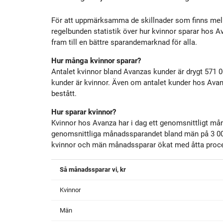
Historik
Aktien
S
För att uppmärksamma de skillnader som finns me
regelbunden statistik över hur kvinnor sparar hos A
Utmärkelser
Primärkapitalinstrument
fram till en bättre sparandemarknad för alla.
Hur många kvinnor sparar?
Kultur
Kalender
Antalet kvinnor bland Avanzas kunder är drygt 571 0
kunder är kvinnor. Även om antalet kunder hos Avanz
bestått.
Organisation
Förlagslån
Hur sparar kvinnor?
Kvinnor hos Avanza har i dag ett genomsnittligt må
Avanza Fonder
genomsnittliga månadssparandet bland män på 3 000
kvinnor och män månadssparar ökat med åtta proce
Avanza Pension
P
Så månadssparar vi, kr
Kvinnor
Placera
Män