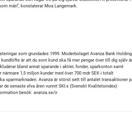
re som män”, konstaterar Moa Langemark.
nvesteringar som grundades 1999. Moderbolaget Avanza Bank Holding
undlöfte är att du som kund ska få mer pengar över till dig själv ä
kluderar bland annat sparande i aktier, fonder, sparkonton samt
r närmare 1,5 miljon kunder med över 700 mdr SEK i totalt
ka sparmarknaden. Avanza är störst sett till antalet transaktioner p
de senaste elva åren vunnit SKI:s (Svenskt Kvalitetsindex)
formation besök: avanza.se/ir