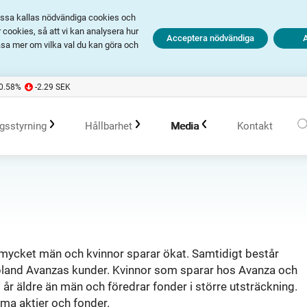
Dessa kallas nödvändiga cookies och
cookies, så att vi kan analysera hur
Acceptera nödvändiga
äsa mer om vilka val du kan göra och
-0.58
%
-2.29
SEK
gsstyrning
Hållbarhet
Media
Kontakt
olagsstyrningsrapporter
Hållbarhet i Avanza
Pressmeddelanden
er
Bolagsordning
Policys
Prenumerera
 mycket män och kvinnor sparar ökat. Samtidigt består
 bland Avanzas kunder. Kvinnor som sparar hos Avanza och
Bolagsstämma
Hållbarhetsarbete vid portföljförvaltning
Talespersoner
 år äldre än män och föredrar fonder i större utsträckning.
ma aktier och fonder.