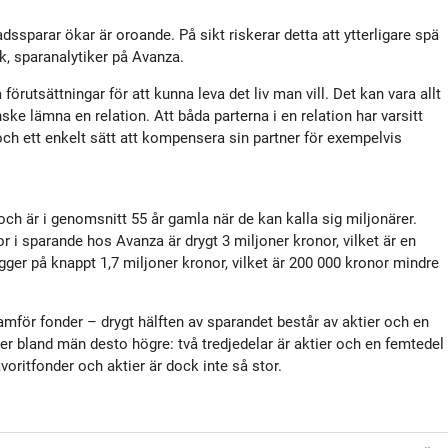
sparar ökar är oroande. På sikt riskerar detta att ytterligare spä
k, sparanalytiker på Avanza.
förutsättningar för att kunna leva det liv man vill. Det kan vara allt
nske lämna en relation. Att båda parterna i en relation har varsitt
 och ett enkelt sätt att kompensera sin partner för exempelvis
ch är i genomsnitt 55 år gamla när de kan kalla sig miljonärer.
 i sparande hos Avanza är drygt 3 miljoner kronor, vilket är en
gger på knappt 1,7 miljoner kronor, vilket är 200 000 kronor mindre
ramför fonder – drygt hälften av sparandet består av aktier och en
tier bland män desto högre: två tredjedelar är aktier och en femtedel
oritfonder och aktier är dock inte så stor.