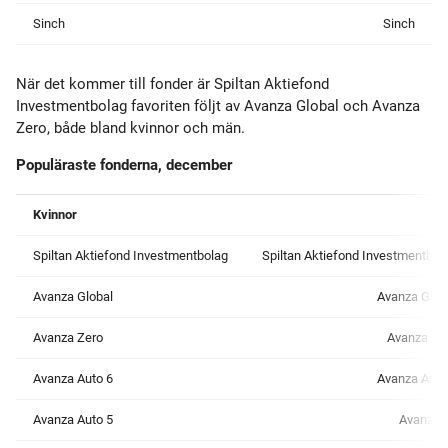
Sinch
Sinch
När det kommer till fonder är Spiltan Aktiefond
Investmentbolag favoriten följt av Avanza Global och Avanza
Zero, både bland kvinnor och män.
Populäraste fonderna, december
Kvinnor
M
Spiltan Aktiefond Investmentbolag
Spiltan Aktiefond Investmentbol
Avanza Global
Avanza Glob
Avanza Zero
Avanza Ze
Avanza Auto 6
Avanza Auto
Avanza Auto 5
Avanza 