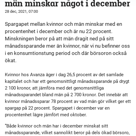
män minskar något i december
28 dec, 2021, 07:00
Spargapet mellan kvinnor och män minskar med en
procentenhet i december och är nu 22 procent.
Minskningen beror på att män dragit ned på sitt
månadssparande mer än kvinnor, när vi nu befinner oss
i en konsumtionstung period och där börsoron också
ökat.
Kvinnor hos Avanza äger i dag 26,5 procent av det samlade
kapitalet och har ett genomsnittligt månadssparande på drygt
2 100 kronor, att jämföra med det genomsnittliga
månadssparandet bland män på 2 700 kronor. Det innebär att
kvinnor månadssparar 78 procent av vad män gör vilket ger ett
spargap på 22 procent. Spargapet i december var en
procentenhet lägre jämfört med oktober.
”Både kvinnor och män har i december minskat sitt
månadssparande, vilket sannolikt beror på dels ökad börsoro,