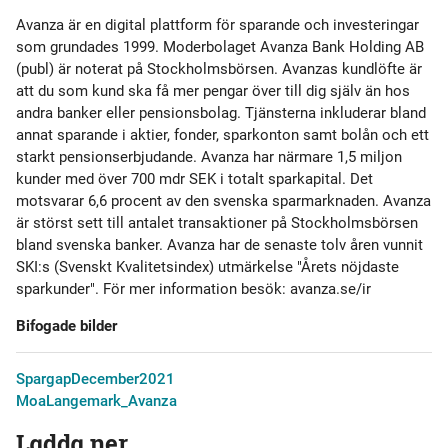
Avanza är en digital plattform för sparande och investeringar
som grundades 1999. Moderbolaget Avanza Bank Holding AB
(publ) är noterat på Stockholmsbörsen. Avanzas kundlöfte är
att du som kund ska få mer pengar över till dig själv än hos
andra banker eller pensionsbolag. Tjänsterna inkluderar bland
annat sparande i aktier, fonder, sparkonton samt bolån och ett
starkt pensionserbjudande. Avanza har närmare 1,5 miljon
kunder med över 700 mdr SEK i totalt sparkapital. Det
motsvarar 6,6 procent av den svenska sparmarknaden. Avanza
är störst sett till antalet transaktioner på Stockholmsbörsen
bland svenska banker. Avanza har de senaste tolv åren vunnit
SKI:s (Svenskt Kvalitetsindex) utmärkelse "Årets nöjdaste
sparkunder". För mer information besök: avanza.se/ir
Bifogade bilder
SpargapDecember2021
MoaLangemark_Avanza
Ladda ner