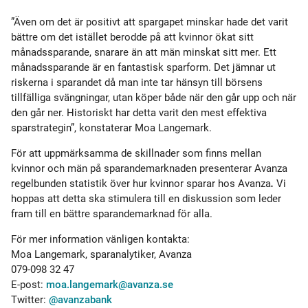
”Även om det är positivt att spargapet minskar hade det varit
bättre om det istället berodde på att kvinnor ökat sitt
månadssparande, snarare än att män minskat sitt mer. Ett
månadssparande är en fantastisk sparform. Det jämnar ut
riskerna i sparandet då man inte tar hänsyn till börsens
tillfälliga svängningar, utan köper både när den går upp och när
den går ner. Historiskt har detta varit den mest effektiva
sparstrategin”, konstaterar Moa Langemark.
För att uppmärksamma de skillnader som finns mellan
kvinnor och män på sparandemarknaden presenterar Avanza
regelbunden statistik över hur kvinnor sparar hos Avanza
.
Vi
hoppas att detta ska stimulera till en diskussion som leder
fram till en bättre sparandemarknad för alla.
För mer information vänligen kontakta:
Moa Langemark, sparanalytiker, Avanza
079-098 32 47
E-post:
moa.langemark@avanza.se
Twitter:
@avanzabank