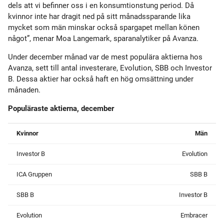
dels att vi befinner oss i en konsumtionstung period. Då
kvinnor inte har dragit ned på sitt månadssparande lika
mycket som män minskar också spargapet mellan könen
något”, menar Moa Langemark, sparanalytiker på Avanza.
Under december månad var de mest populära aktierna hos
Avanza, sett till antal investerare, Evolution, SBB och Investor
B. Dessa aktier har också haft en hög omsättning under
månaden.
Populäraste aktierna, december
Kvinnor
Män
Investor B
Evolution
ICA Gruppen
SBB B
SBB B
Investor B
Evolution
Embracer