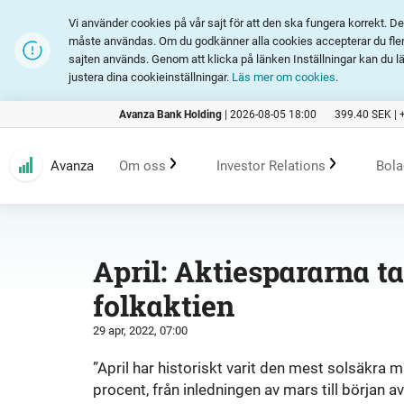
Vi använder cookies på vår sajt för att den ska fungera korrekt. 
måste användas. Om du godkänner alla cookies accepterar du fler 
sajten används. Genom att klicka på länken Inställningar kan du l
justera dina cookieinställningar.
Läs mer om cookies
.
Avanza Bank Holding
|
2026-08-05 18:00
399.40
SEK |
Avanza
Om oss
Investor Relations
Bola
Kundlöfte
En investering i Avanza
B
April: Aktiespararna 
folkaktien
Erbjudande
Rapporter och presentation
29 apr, 2022, 07:00
Marknadsföring
Finansiell statistik
”April har historiskt varit den mest solsäkra
procent, från inledningen av mars till början a