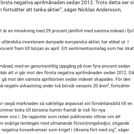
rsta negativa aprilmånaden sedan 2012. Trots detta ser vi
tyrelse
Bildbank
m fortsätter att tanka aktier”, säger Nicklas Andersson,
Koncernledning
Sociala medier
 Det är en minskning med 29 procent jämfört med samma månad i fjol
Valberedning
är utländska investerare dumpade europeiska aktier, har ebbat ut. I
procent fram till början av april. Ett sentimentsomslag som har ökat
Revisor
a månad, med en genomsnittlig uppgång på över fyra procent sedan
nebär att vi går mot den första negativa aprilmånaden sedan 2012. Då
Incitamentsprogram
 att gå mot den sämsta aprilbörsen sedan indexet skapades. För den
på negativ avkastning under två börsår senaste 20 åren”, fortsätter
olicys
r varpå marknaden så sakteliga anpassat sin förväntansbild till en
ommer bidra till börsens humör framåt är risk för nya
nner oss i. De rapporter som redan publicerats vittnar om att
en snåriga terrängen med utmanande försörjningskedjor, stigande
e negativa konsekvenser som kriget i Ukraina fört med sig”, säger