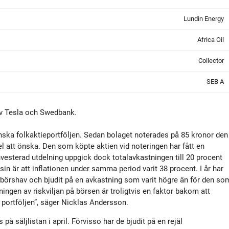
Lundin Energy
Africa Oil
Collector
SEB A
av Tesla och Swedbank.
svenska folkaktieportföljen. Sedan bolaget noterades på 85 kronor den
l att önska. Den som köpte aktien vid noteringen har fått en
nvesterad utdelning uppgick dock totalavkastningen till 20 procent
sin är att inflationen under samma period varit 38 procent. I år har
 börshav och bjudit på en avkastning som varit högre än för den so
ingen av riskviljan på börsen är troligtvis en faktor bakom att
i portföljen”, säger Nicklas Andersson.
på säljlistan i april. Förvisso har de bjudit på en rejäl