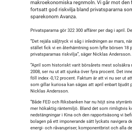
makroekonomiska regnmoln. Vi går mot den fö
Historik
Aktien
S
fortsatt god riskvilja bland privatspararna so
sparekonom Avanza.
Utmärkelser
Primärkapitalinstrument
Privatspararna gör 322 300 affärer per dag i april.
Kultur
Kalender
”Det rejäla säljtryck vi såg i inledningen av mars, n
stället fick vi en återhämtning som lyfte börsen 18 
privatspararnas riskvilja”, säger Nicklas Andersson.
Organisation
Förlagslån
”April som historiskt varit börsårets mest solsäkr
2008, ser nu ut att sjunka över fyra procent. Det in
Avanza Fonder
föll index -0,12 procent. Faktum är att vi nu ser ut
som gillar kuriosa kan sägas att april enbart bjudit 
Nicklas Andersson.
Avanza Pension
P
”Både FED och Riksbanken har nu höjt sina styrränto
mer hökaktig räntemiljö. Bland det som rimligtvis k
Placera
nedstängningar i Kina och den rapportsäsong vi befi
bolagen på ett imponerande sätt lyckats navigera d
energi- och råvarupriser, komponentbrist och alla d