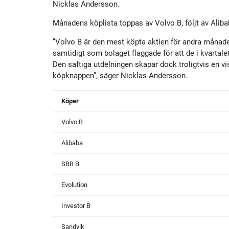
Nicklas Andersson.
Månadens köplista toppas av Volvo B, följt av Alib
”Volvo B är den mest köpta aktien för andra månaden
samtidigt som bolaget flaggade för att de i kvartale
Den saftiga utdelningen skapar dock troligtvis en vis
köpknappen”, säger Nicklas Andersson.
Köper
Volvo B
Alibaba
SBB B
Evolution
Investor B
Sandvik