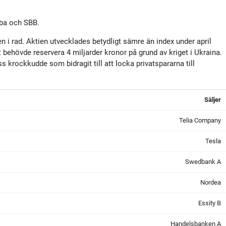
aba och SBB.
 i rad. Aktien utvecklades betydligt sämre än index under april
t behövde reservera 4 miljarder kronor på grund av kriget i Ukraina.
s krockkudde som bidragit till att locka privatspararna till
Säljer
Telia Company
Tesla
Swedbank A
Nordea
Essity B
Handelsbanken A