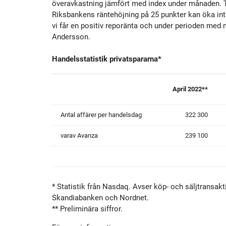
överavkastning jämfört med index under månaden. Tri
Riksbankens räntehöjning på 25 punkter kan öka intr
vi får en positiv reporänta och under perioden med n
Andersson.
Handelsstatistik privatspararna*
April 2022**
Antal affärer per handelsdag
322 300
varav Avanza
239 100
* Statistik från Nasdaq. Avser köp- och säljtransa
Skandiabanken och Nordnet.
** Preliminära siffror.