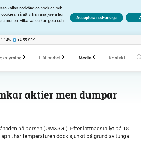
Dessa kallas nödvändiga cookies och
cookies, så att vi kan analysera hur
Acceptera nödvändiga
äsa mer om vilka val du kan göra och
+1.14
%
+4.55
SEK
gsstyrning
Hållbarhet
Media
Kontakt
olagsstyrningsrapporter
Hållbarhet i Avanza
Pressmeddelanden
tankar aktier men dumpar
er
Bolagsordning
Policys
Prenumerera
Bolagsstämma
Hållbarhetsarbete vid portföljförvaltning
Talespersoner
 månaden på börsen (OMXSGI). Efter lättnadsrallyt på 18
v april, har temperaturen dock sjunkit på grund av tunga