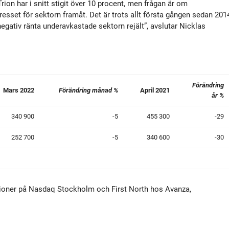
on har i snitt stigit över 10 procent, men frågan är om
esset för sektorn framåt. Det är trots allt första gången sedan 201
egativ ränta underavkastade sektorn rejält”, avslutar Nicklas
Förändring
Mars 2022
Förändring månad %
April 2021
år %
340 900
-5
455 300
-29
252 700
-5
340 600
-30
ktioner på Nasdaq Stockholm och First North hos Avanza,