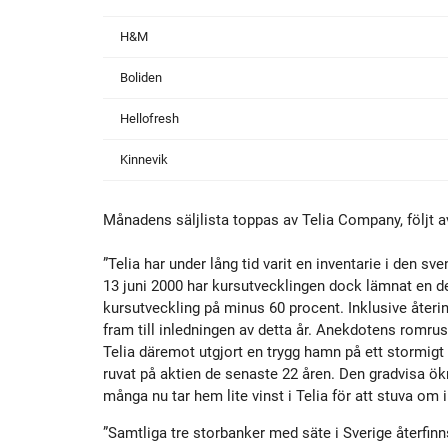
H&M
Boliden
Hellofresh
Kinnevik
Månadens säljlista toppas av Telia Company, följt 
”Telia har under lång tid varit en inventarie i den 
13 juni 2000 har kursutvecklingen dock lämnat en de
kursutveckling på minus 60 procent. Inklusive återi
fram till inledningen av detta år. Anekdotens romrus
Telia däremot utgjort en trygg hamn på ett stormigt
ruvat på aktien de senaste 22 åren. Den gradvisa ökn
många nu tar hem lite vinst i Telia för att stuva om 
”Samtliga tre storbanker med säte i Sverige återfinns 