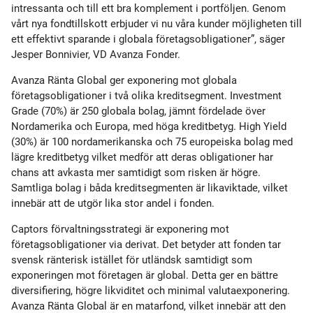
intressanta och till ett bra komplement i portföljen. Genom
vårt nya fondtillskott erbjuder vi nu våra kunder möjligheten till
ett effektivt sparande i globala företagsobligationer”, säger
Jesper Bonnivier, VD Avanza Fonder.
Avanza Ränta Global ger exponering mot globala
företagsobligationer i två olika kreditsegment. Investment
Grade (70%) är 250 globala bolag, jämnt fördelade över
Nordamerika och Europa, med höga kreditbetyg. High Yield
(30%) är 100 nordamerikanska och 75 europeiska bolag med
lägre kreditbetyg vilket medför att deras obligationer har
chans att avkasta mer samtidigt som risken är högre.
Samtliga bolag i båda kreditsegmenten är likaviktade, vilket
innebär att de utgör lika stor andel i fonden.
Captors förvaltningsstrategi är exponering mot
företagsobligationer via derivat. Det betyder att fonden tar
svensk ränterisk istället för utländsk samtidigt som
exponeringen mot företagen är global. Detta ger en bättre
diversifiering, högre likviditet och minimal valutaexponering.
Avanza Ränta Global är en matarfond, vilket innebär att den