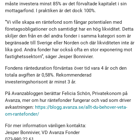
måste investera minst 85% av det förvaltade kapitalet i sin
mottagarfond. I praktiken är det dock 100%.
”Vi ville skapa en räntefond som fångar potentialen med
företagsobligationer och samtidigt har en hög likviditet. Detta
skiljer den från en del andra fonder i samma kategori som är
begränsade till Sverige eller Norden och där likviditeten inte är
lika god. Andra fonder har också ofta en stor exponering mot
fastighetssektorn”, säger Jesper Bonnivier.
Fondens ränteduration förväntas över tid vara 4 år och den
totala avgiften är 0,58%. Rekommenderad
investeringshorisont är minst 3 år.
På Avanzabloggen berättar Felicia Schön, Privatekonom på
Avanza, mer om hur räntefonder fungerar och vad som driver
avkastningen:
https://blogg.avanza.se/allt-du-behover-veta-
om-rantefonder/
För mer information vänligen kontakta:
Jesper Bonnivier, VD Avanza Fonder
073-980 22 61