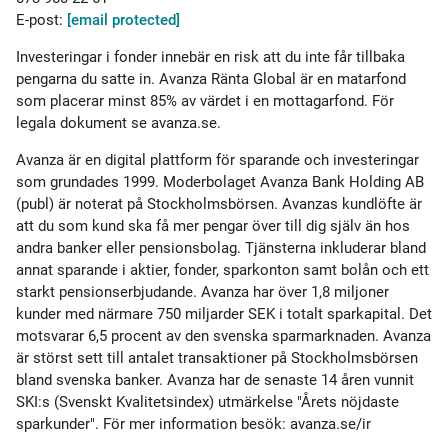
E-post:
[email protected]
Investeringar i fonder innebär en risk att du inte får tillbaka
pengarna du satte in. Avanza Ränta Global är en matarfond
som placerar minst 85% av värdet i en mottagarfond. För
legala dokument se avanza.se.
Avanza är en digital plattform för sparande och investeringar
som grundades 1999. Moderbolaget Avanza Bank Holding AB
(publ) är noterat på Stockholmsbörsen. Avanzas kundlöfte är
att du som kund ska få mer pengar över till dig själv än hos
andra banker eller pensionsbolag. Tjänsterna inkluderar bland
annat sparande i aktier, fonder, sparkonton samt bolån och ett
starkt pensionserbjudande. Avanza har över 1,8 miljoner
kunder med närmare 750 miljarder SEK i totalt sparkapital. Det
motsvarar 6,5 procent av den svenska sparmarknaden. Avanza
är störst sett till antalet transaktioner på Stockholmsbörsen
bland svenska banker. Avanza har de senaste 14 åren vunnit
SKI:s (Svenskt Kvalitetsindex) utmärkelse "Årets nöjdaste
sparkunder". För mer information besök: avanza.se/ir