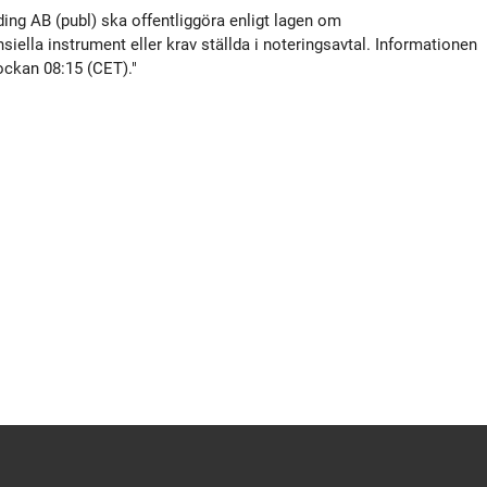
tyrelse
Prenumerera
Bildbank
ng AB (publ) ska offentliggöra enligt lagen om
lla instrument eller krav ställda i noteringsavtal. Informationen
ockan 08:15 (CET)."
Koncernledning
Kapitaltäckningsrapporter
Sociala medier
Valberedning
SFCR-rapporter
Revisor
Incitamentsprogram
olicys