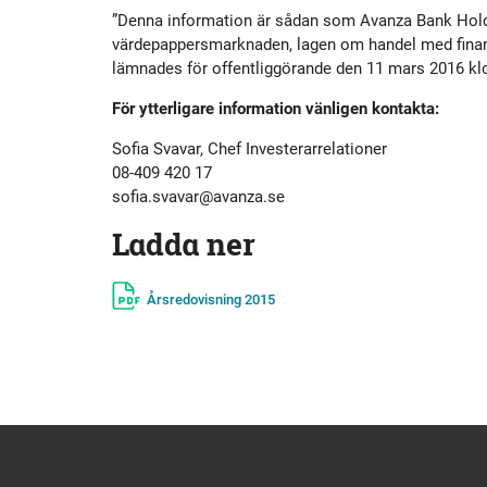
Historik
Aktien
S
”Denna information är sådan som Avanza Bank Holdi
värdepappersmarknaden, lagen om handel med finansie
lämnades för offentliggörande den 11 mars 2016 kl
Utmärkelser
Primärkapitalinstrument
För ytterligare information vänligen kontakta:
Kultur
Kalender
Sofia Svavar, Chef Investerarrelationer
08-409 420 17
sofia.svavar@avanza.se
Organisation
Förlagslån
Ladda ner
Avanza Fonder
Årsredovisning 2015
Avanza Pension
P
Placera