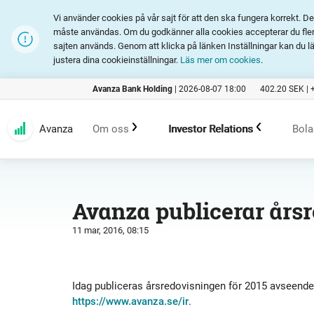
Vi använder cookies på vår sajt för att den ska fungera korrekt. 
måste användas. Om du godkänner alla cookies accepterar du fler 
sajten används. Genom att klicka på länken Inställningar kan du l
justera dina cookieinställningar.
Läs mer om cookies
.
Avanza Bank Holding
|
2026-08-07 18:00
402.20
SEK |
Avanza
Om oss
Investor Relations
Bola
Kundlöfte
En investering i Avanza
B
Avanza publicerar årsr
11 mar, 2016, 08:15
Erbjudande
Rapporter och presentation
Marknadsföring
Finansiell statistik
Idag publiceras årsredovisningen för 2015 avseend
https://www.avanza.se/ir
.