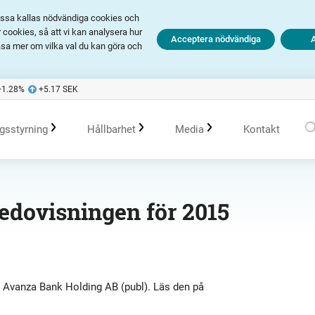
Dessa kallas nödvändiga cookies och
cookies, så att vi kan analysera hur
Acceptera nödvändiga
äsa mer om vilka val du kan göra och
+1.28
%
+5.17
SEK
gsstyrning
Hållbarhet
Media
Kontakt
olagsstyrningsrapporter
Årsredovisningar och delårsrapporter
Hållbarhet i Avanza
Pressmeddelanden
edovisningen för 2015
er
Bolagsordning
Presentationer
Policys
Prenumerera
Bolagsstämma
Transcripts
Hållbarhetsarbete vid portföljförvaltning
Talespersoner
e Avanza Bank Holding AB (publ). Läs den på