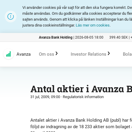
Vi använder cookies på vår sajt för att den ska fungera korrekt. 
måste användas. Om du godkänner alla cookies accepterar du fler 
sajten används. Genom att klicka på länken Inställningar kan du l
justera dina cookieinställningar.
Läs mer om cookies
.
Avanza Bank Holding
|
2026-08-05 18:00
399.40
SEK |
Avanza
Om oss
Investor Relations
Bola
Kundlöfte
En investering i Avanza
B
Antal aktier i Avanza 
31 jul, 2009, 09:00
· Regulatorisk information
Erbjudande
Rapporter och presentation
Marknadsföring
Finansiell statistik
Antalet aktier i Avanza Bank Holding AB (publ) har f
följd av indragning av de 18 233 aktier som bolaget