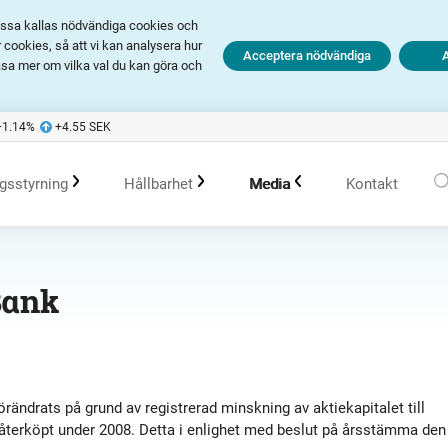
Dessa kallas nödvändiga cookies och
cookies, så att vi kan analysera hur
Acceptera nödvändiga
äsa mer om vilka val du kan göra och
+1.14
%
+4.55
SEK
gsstyrning
Hållbarhet
Media
Kontakt
olagsstyrningsrapporter
Hållbarhet i Avanza
Pressmeddelanden
Bank
er
Bolagsordning
Policys
Prenumerera
Bolagsstämma
Hållbarhetsarbete vid portföljförvaltning
Talespersoner
örändrats på grund av registrerad minskning av aktiekapitalet till
 återköpt under 2008. Detta i enlighet med beslut på årsstämma den