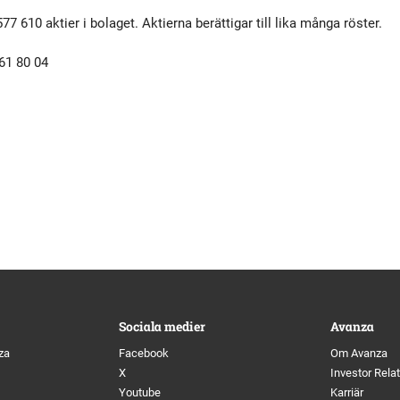
tyrelse
Bildbank
7 610 aktier i bolaget. Aktierna berättigar till lika många röster.
61 80 04
Koncernledning
Sociala medier
Valberedning
Revisor
Incitamentsprogram
olicys
Sociala medier
Avanza
za
Facebook
Om Avanza
X
Investor Rela
Youtube
Karriär