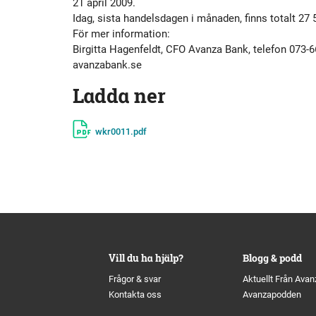
21 april 2009.
Historik
Aktien
S
Idag, sista handelsdagen i månaden, finns totalt 27 57
För mer information:
Birgitta Hagenfeldt, CFO Avanza Bank, telefon 073-6
Utmärkelser
Primärkapitalinstrument
avanzabank.se
Ladda ner
Kultur
Kalender
wkr0011.pdf
Organisation
Förlagslån
Avanza Fonder
Avanza Pension
P
Vill du ha hjälp?
Blogg & podd
Placera
Frågor & svar
Aktuellt Från Avan
Kontakta oss
Avanzapodden