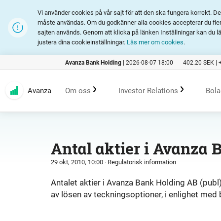
Vi använder cookies på vår sajt för att den ska fungera korrekt. 
måste användas. Om du godkänner alla cookies accepterar du fler 
sajten används. Genom att klicka på länken Inställningar kan du l
justera dina cookieinställningar.
Läs mer om cookies
.
Avanza Bank Holding
|
2026-08-07 18:00
402.20
SEK |
Avanza
Om oss
Investor Relations
Bola
Kundlöfte
En investering i Avanza
B
Antal aktier i Avanza 
29 okt, 2010, 10:00
· Regulatorisk information
Erbjudande
Rapporter och presentation
Antalet aktier i Avanza Bank Holding AB (publ
av lösen av teckningsoptioner, i enlighet med
Marknadsföring
Finansiell statistik