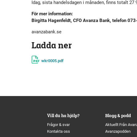
Idag, sista handelsdagen i månaden, finns totalt 27 95
Historik
Aktien
S
För mer information:
Birgitta Hagenfeldt, CFO Avanza Bank, telefon 07
Utmärkelser
Primärkapitalinstrument
avanzabank.se
Kultur
Kalender
Ladda ner
Organisation
Förlagslån
wkr0005.pdf
Avanza Fonder
Avanza Pension
P
Vill du ha hjälp?
Blogg & podd
Placera
Frågor & svar
Aktuellt Från Avan
Kontakta oss
Avanzapodden