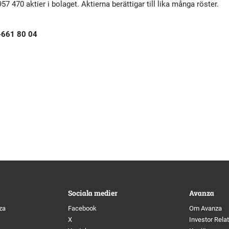
7 470 aktier i bolaget. Aktierna berättigar till lika många röster.
tyrelse
Bildbank
3-661 80 04
Koncernledning
Sociala medier
Valberedning
Revisor
Incitamentsprogram
olicys
Sociala medier
Avanza
za
Facebook
Om Avanza
X
Investor Rela