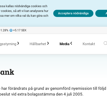
Dessa kallas nödvändiga cookies och
cookies, så att vi kan analysera hur
Acceptera nödvändiga
äsa mer om vilka val du kan göra och
+1.28
%
+5.17
SEK
gsstyrning
Hållbarhet
Media
Kontakt
olagsstyrningsrapporter
Hållbarhet i Avanza
Pressmeddelanden
Bank
er
Bolagsordning
Policys
Prenumerera
) har förändrats på grund av genomförd nyemission till följd
 beslut vid extra bolagsstämma den 4 juli 2005.
Bolagsstämma
Hållbarhetsarbete vid portföljförvaltning
Talespersoner