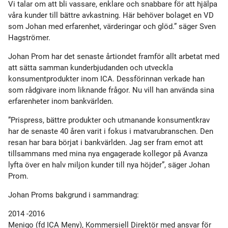
Vi talar om att bli vassare, enklare och snabbare för att hjälpa
våra kunder till bättre avkastning. Här behöver bolaget en VD
som Johan med erfarenhet, värderingar och glöd.” säger Sven
Hagströmer.
Johan Prom har det senaste årtiondet framför allt arbetat med
att sätta samman kunderbjudanden och utveckla
konsumentprodukter inom ICA. Dessförinnan verkade han
som rådgivare inom liknande frågor. Nu vill han använda sina
erfarenheter inom bankvärlden.
”Prispress, bättre produkter och utmanande konsumentkrav
har de senaste 40 åren varit i fokus i matvarubranschen. Den
resan har bara börjat i bankvärlden. Jag ser fram emot att
tillsammans med mina nya engagerade kollegor på Avanza
lyfta över en halv miljon kunder till nya höjder”, säger Johan
Prom.
Johan Proms bakgrund i sammandrag:
2014 -2016
Menigo (fd ICA Meny), Kommersiell Direktör med ansvar för