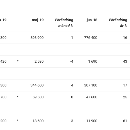
tyrelse
Bildbank
n-19
maj-19
Förändring
jun-18
Förändring
Koncernledning
Sociala medier
månad %
år %
 300
893 900
1
776 400
16
Valberedning
Revisor
 420
*
2 530
-4
1 690
43
Incitamentsprogram
 300
344 600
4
307 100
17
olicys
 700
*
59 500
0
47 600
25
 200
*
18 600
3
11 900
61