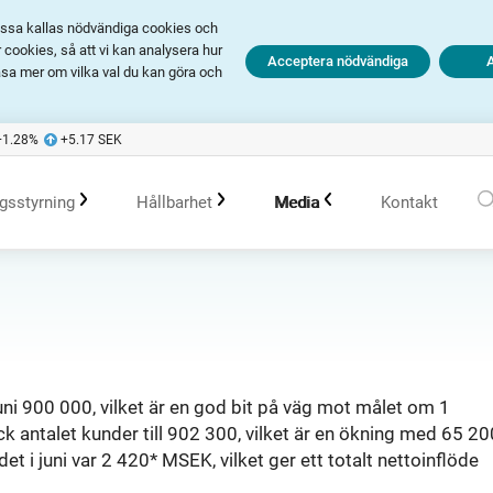
Dessa kallas nödvändiga cookies och
cookies, så att vi kan analysera hur
Acceptera nödvändiga
äsa mer om vilka val du kan göra och
+1.28
%
+5.17
SEK
gsstyrning
Hållbarhet
Media
Kontakt
olagsstyrningsrapporter
Hållbarhet i Avanza
Pressmeddelanden
er
Bolagsordning
Policys
Prenumerera
ni 900 000, vilket är en god bit på väg mot målet om 1
 antalet kunder till 902 300, vilket är en ökning med 65 20
Bolagsstämma
Hållbarhetsarbete vid portföljförvaltning
Talespersoner
et i juni var 2 420* MSEK, vilket ger ett totalt nettoinflöde