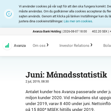
Vi använder cookies på vår sajt för att den ska fungera korrekt. 
måste användas. Om du godkänner alla cookies accepterar du fler 
sajten används. Genom att klicka på länken Inställningar kan du l
justera dina cookieinställningar.
Läs mer om cookies
.
Avanza Bank Holding
|
2026-08-07 18:00
402.20
SEK |
Avanza
Om oss
Investor Relations
Bola
Kundlöfte
En investering i Avanza
B
Juni: Månadsstatistik
2 jul, 2019, 08:30
Erbjudande
Rapporter och presentation
Antalet kunder hos Avanza passerade under ju
miljon kunder 2020. Vid månadens slut uppgick
Marknadsföring
Finansiell statistik
under 2019, varav 8 400 under juni. Nettoinflöd
på 15 800* MSEK hittills under 2019.