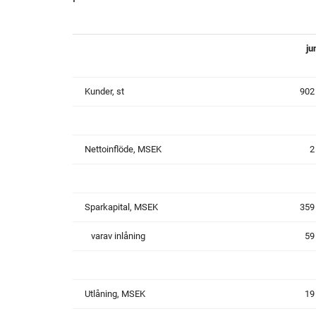
Historik
Aktien
S
ju
Utmärkelser
Primärkapitalinstrument
Kunder, st
902
Kultur
Kalender
Organisation
Förlagslån
Nettoinflöde, MSEK
2
Avanza Fonder
Sparkapital, MSEK
359
Avanza Pension
P
varav inlåning
59
Placera
Utlåning, MSEK
19