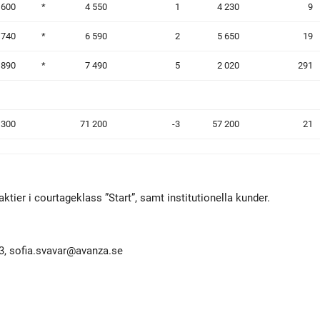
 600
*
4 550
1
4 230
9
 740
*
6 590
2
5 650
19
 890
*
7 490
5
2 020
291
 300
71 200
-3
57 200
21
tier i courtageklass ”Start”, samt institutionella kunder.
3,
sofia.svavar@avanza.se