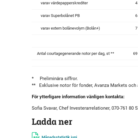
varav värdepapperskrediter
4
varav Superbolånet PB
6
varav extern bolånevolym (Bolån+)
7
Antal courtagegenerande notor per dag, st **
69
* Preliminära siffror.
** Exklusive notor för fonder, Avanza Markets och ak
För ytterligare information vänligen kontakta:
Sofia Svavar, Chef Investerarrelationer, 070-761 80 5
Ladda ner
Månadsstatistik juni